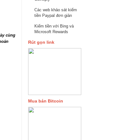
Các web khảo sát kiếm
tiền Paypal đơn giản
Kiếm tiền với Bing và
Microsoft Rewards
này cùng
khoản
Rút gọn link
Mua bán Bitcoin