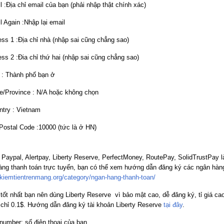
l :Địa chỉ email của bạn (phải nhập thật chính xác)
l Again :Nhập lại email
ss 1 :Địa chỉ nhà (nhập sai cũng chẳng sao)
ss 2 :Đia chỉ thứ hai (nhập sai cũng chẳng sao)
y : Thành phố bạn ở
te/Province : N/A hoặc không chọn
ntry : Vietnam
/Postal Code :10000 (tức là ở HN)
 Paypal, Alertpay, Liberty Reserve, PerfectMoney, RoutePay, SolidTrustPay l
àng thanh toán trực tuyến, bạn có thể xem hướng dẫn đăng ký các ngân hàng
/kiemtientrenmang.org/category/ngan-hang-thanh-toan/
ốt nhất bạn nên dùng Liberty Reserve vì bảo mật cao, dễ đăng ký, tỉ giá ca
 chỉ 0.1$. Hướng dẫn đăng ký tài khoản Liberty Reserve
tại đây
.
number: số điện thoại của bạn.