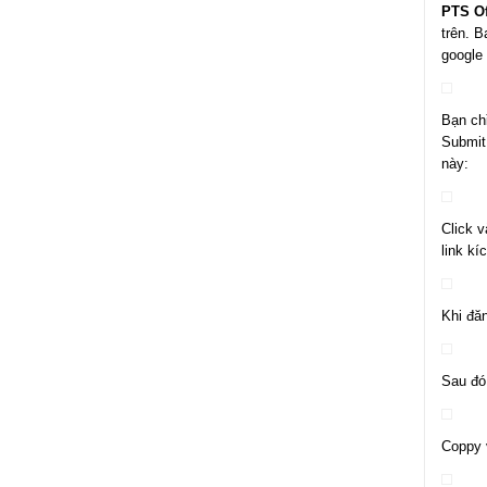
PTS Of
trên. B
google
Bạn chỉ
Submit
này:
Click v
link kí
Khi đă
Sau đó 
Coppy v