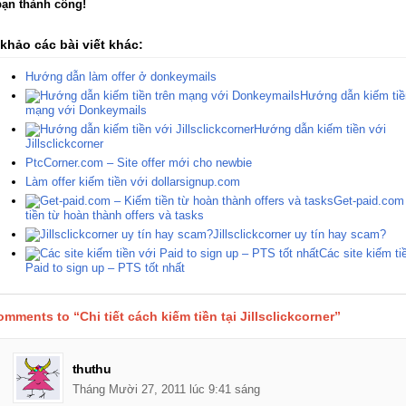
ạn thành công!
khảo các bài viết khác:
Hướng dẫn làm offer ở donkeymails
Hướng dẫn kiếm tiề
mạng với Donkeymails
Hướng dẫn kiếm tiền với
Jillsclickcorner
PtcCorner.com – Site offer mới cho newbie
Làm offer kiếm tiền với dollarsignup.com
Get-paid.com
tiền từ hoàn thành offers và tasks
Jillsclickcorner uy tín hay scam?
Các site kiếm ti
Paid to sign up – PTS tốt nhất
mments to “Chi tiết cách kiếm tiền tại Jillsclickcorner”
thuthu
Tháng Mười 27, 2011 lúc 9:41 sáng