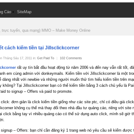
ng Cáo
SiteMap
ne, trực tuyến, qua mạng) MMO – Make Money Online
ết cách kiếm tiền tại Jillsclickcorner
n Tháng Sáu 17, 2011 in:
Get Paid To
|
102 Comments
lickcorner
rất uy tín bắt đầu hoạt động từ năm 2006 và đến nay vẫn rất tốt, đâ
anh em cùng admin với donkeymails. Kiếm tiền với Jillsclickcorner là một tr
ễ dàng nhất với newbie và những người muốn thử tìm hiểu kiếm tiền trên mạ
y không? Tại Jillsclickcorner bạn có thể kiếm tiền bằng 3 cách chủ yếu là Pai
Paid to signup – Offers và paid to promote.
 click: đơn giản là click kiếm tiền giống như các site ptc, chỉ có điều giá click
ickcorner không cụ thể mà thay đổi theo nhà đầu tư quảng cáo, riêng với site
i click bằng tay vì nhiều quảng cáo có thể sử dụng auto click, mình sẽ giớ t
ới.
o signup – Offers: bạn chỉ cần đăng ký 1 trang web nó yêu cầu sẽ kiếm được 