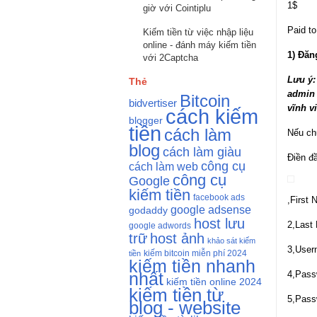
1$
giờ với Cointiplu
Paid to
Kiếm tiền từ việc nhập liệu
online - đánh máy kiếm tiền
1) Đăn
với 2Captcha
Lưu ý:
Thẻ
admin
Bitcoin
bidvertiser
vĩnh v
cách kiếm
blogger
tiền
cách làm
Nếu ch
blog
cách làm giàu
Điền đầ
công cụ
cách làm web
công cụ
Google
kiếm tiền
facebook ads
,First
google adsense
godaddy
host lưu
2,Last
google adwords
trữ
host ảnh
khảo sát kiếm
3,User
kiếm bitcoin miễn phí 2024
tiền
kiếm tiền nhanh
nhất
4,Pass
kiếm tiền online 2024
kiếm tiền từ
5,Pass
blog - website