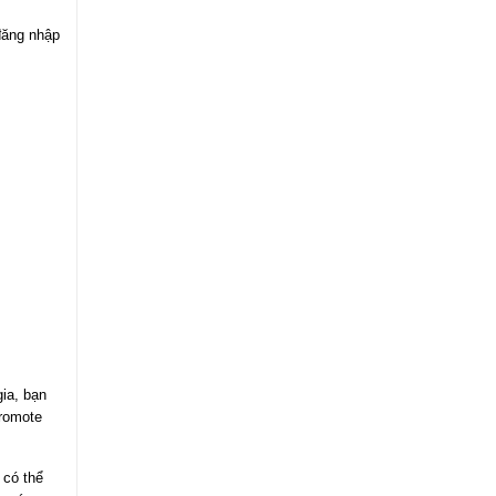
 đăng nhập
gia, bạn
promote
 có thể