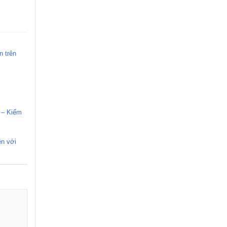
n trên
 – Kiếm
ền với