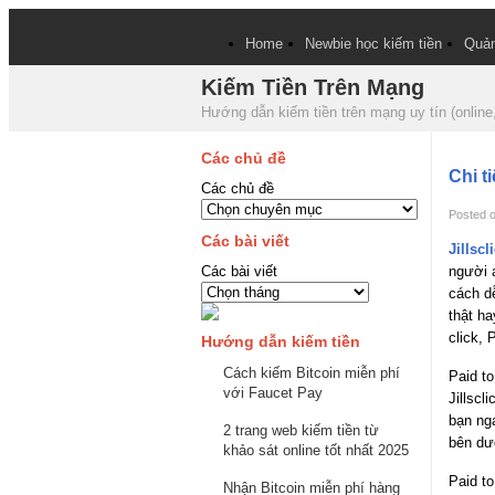
Home
Newbie học kiếm tiền
Quả
Kiếm Tiền Trên Mạng
Hướng dẫn kiếm tiền trên mạng uy tín (onli
Các chủ đề
Chi ti
Các chủ đề
Posted o
Các bài viết
Jillsc
Các bài viết
người 
cách d
thật ha
click, 
Hướng dẫn kiếm tiền
Cách kiếm Bitcoin miễn phí
Paid to
với Faucet Pay
Jillscl
bạn ngạ
2 trang web kiếm tiền từ
bên dư
khảo sát online tốt nhất 2025
Paid t
Nhận Bitcoin miễn phí hàng