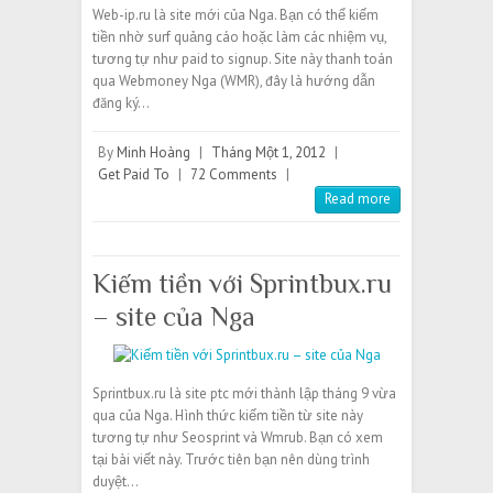
Web-ip.ru là site mới của Nga. Bạn có thể kiếm
tiền nhờ surf quảng cáo hoặc làm các nhiệm vụ,
tương tự như paid to signup. Site này thanh toán
qua Webmoney Nga (WMR), đây là hướng dẫn
đăng ký…
By
Minh Hoàng
|
Tháng Một 1, 2012
|
Get Paid To
|
72 Comments
|
Read more
Kiếm tiền với Sprintbux.ru
– site của Nga
Sprintbux.ru là site ptc mới thành lập tháng 9 vừa
qua của Nga. Hình thức kiếm tiền từ site này
tương tự như Seosprint và Wmrub. Bạn có xem
tại bài viết này. Trước tiên bạn nên dùng trình
duyệt…