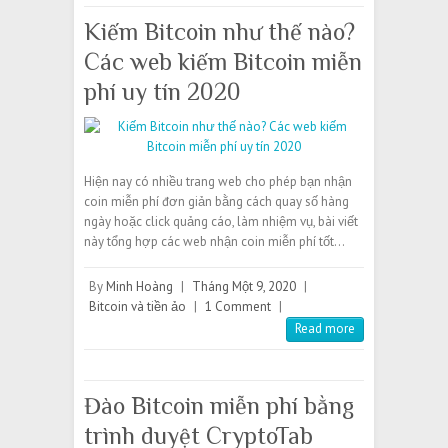
Kiếm Bitcoin như thế nào?
Các web kiếm Bitcoin miễn
phí uy tín 2020
Hiện nay có nhiều trang web cho phép bạn nhận
coin miễn phí đơn giản bằng cách quay số hàng
ngày hoặc click quảng cáo, làm nhiệm vụ, bài viết
này tổng hợp các web nhận coin miễn phí tốt…
By
Minh Hoàng
|
Tháng Một 9, 2020
|
Bitcoin và tiền ảo
|
1 Comment
|
Read more
Đào Bitcoin miễn phí bằng
trình duyệt CryptoTab