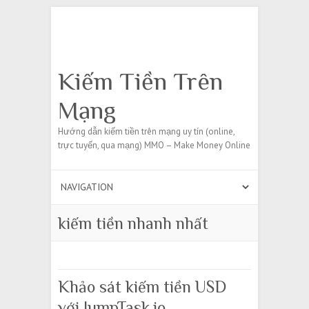
Search
Kiếm Tiền Trên
Mạng
Hướng dẫn kiếm tiền trên mạng uy tín (online,
trực tuyến, qua mạng) MMO – Make Money Online
kiếm tiền nhanh nhất
Khảo sát kiếm tiền USD
với JumpTask.io