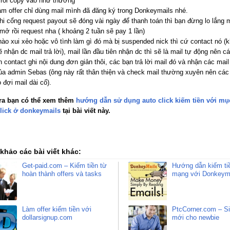
i rồi copy vào như thường
àm offer chỉ dùng mail mình đã đăng ký trong Donkeymails nhé.
hi cổng request payout sẽ đóng vài ngày để thanh toán thì bạn đừng lo lắng
mở rồi request nha ( khoảng 2 tuần sẽ pay 1 lần)
nào xui xẻo hoặc vô tình làm gì đó mà bị suspended nick thì cứ contact nó (
 nhận dc mail trả lời), mail lần đầu tiên nhận dc thì sẽ là mail tự động nên c
n contact ghi nội dung đơn giản thôi, các bạn trả lời mail đó và nhận các mail
của admin Sebas (ông này rất thân thiện và check mail thường xuyên nên các
 đợi mail dài cổ).
ra bạn có thể xem thêm
hướng dẫn sử dụng auto click kiếm tiền với mụ
lick ở donkeymails
tại bài viết này.
khảo các bài viết khác:
Get-paid.com – Kiếm tiền từ
Hướng dẫn kiếm tiề
hoàn thành offers và tasks
mạng với Donkeym
Làm offer kiếm tiền với
PtcCorner.com – Sit
dollarsignup.com
mới cho newbie