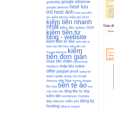
google adsense
godaddy
host lưu
google adwords
trữ
host ảnh
khảo sát kiếm
kiếm bitcoin miễn phí 2024
tiền
kiếm tiền nhanh
nhất
Giao d
kiếm tiền online 2024
kiếm tiền từ
blog - website
kiếm tiền từ like
kiếm tiền từ
web của Việt Nam
kiếm tiền với
kiếm
Google Adsense
tiền đơn giản
mua tên miền
namecheap
nhập liệu online
neobux
offer
paypal
proof
quảng bá
doanh nghiệp
quảng cáo Google
site Nga
Adsense
themes blogger
tiền tệ ảo
thẻ visa
treo
tăng like
tư duy
máy kiếm tiền
kiếm tiền
wordpress
Youtube
đăng ký
đào bitcoin miễn phí
hosting
đăng ký paypal