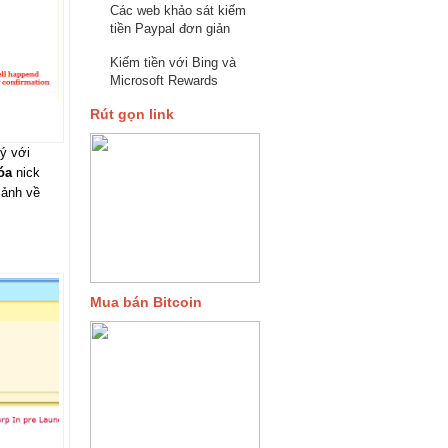
Các web khảo sát kiếm
tiền Paypal đơn giản
Kiếm tiền với Bing và
Microsoft Rewards
Rút gọn link
ý với
óa
nick
 ảnh về
Mua bán Bitcoin