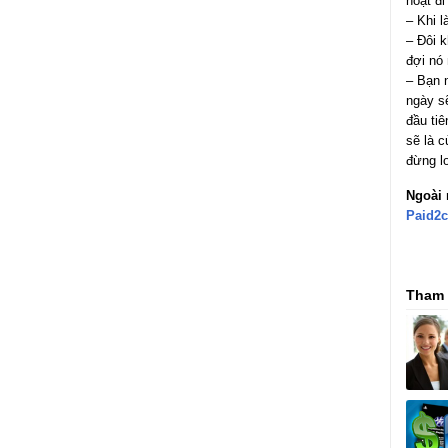
hoạt đ
– Khi l
– Đôi k
đợi nó 
– Bạn 
ngày sẽ
đầu tiê
sẽ là 
đừng lo
Ngoài 
Paid2c
Tham 