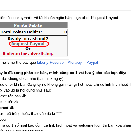
tiền từ donkeymails về tài khoản ngân hàng bạn click Request Payout:
mails nó thể pay qua
Liberty Reserve
–
Alertpay
–
Paypal
y là đã xong phần cơ bản, mình cũng có 1 vài lưu ý cho các bạn đây:
 đối không cheat nhé (ban nick ngay)
số offer khi bạn đăng ký nó không gửi mail gì hết hoặc chỉ có link kích hoạt t
y vào đó là nội dung như sau:
ame: tên bạn đk
ame: tên đk
email đk
d: bổ trống hoặc thay vào đó là ****
you!
 ra có 1 số mail bao gồm cả link kích hoạt và welcome luôn thì bạn xóa phần 