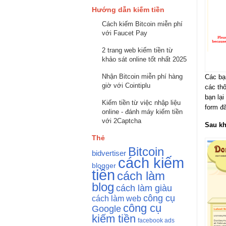
Hướng dẫn kiếm tiền
Cách kiếm Bitcoin miễn phí
với Faucet Pay
2 trang web kiếm tiền từ
khảo sát online tốt nhất 2025
Nhận Bitcoin miễn phí hàng
Các b
giờ với Cointiplu
các thô
bạn lại
Kiếm tiền từ việc nhập liệu
form đ
online - đánh máy kiếm tiền
với 2Captcha
Sau kh
Thẻ
Bitcoin
bidvertiser
cách kiếm
blogger
tiền
cách làm
blog
cách làm giàu
công cụ
cách làm web
công cụ
Google
kiếm tiền
facebook ads