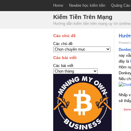
Home
Newbie học kiếm tiền
Quảng Cáo
Kiếm Tiền Trên Mạng
Hướng dẫn kiếm tiền trên mạng uy tín (onli
Các chủ đề
Hướng
Posted o
Các chủ đề
Donke
nay vẫ
Các bài viết
đây là
Các bài viết
Hôm na
Donkey
Nếu ch
Nhấp và
sẽ thấ