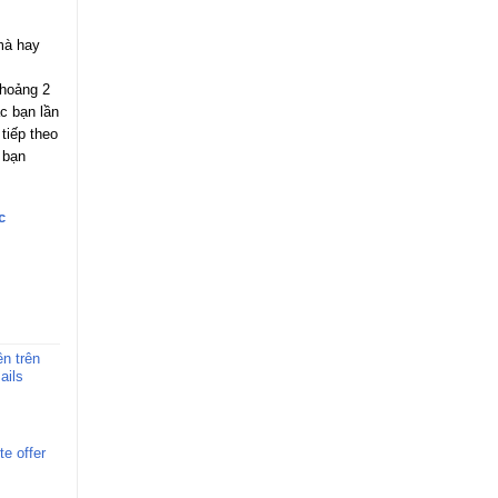
 mà hay
khoảng 2
ác bạn lần
 tiếp theo
 bạn
c
n trên
ails
e offer