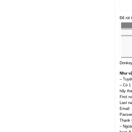
Để rút 
Donkey
Như vậ
– Tuyệt
– Có 1 
hãy tha
First n
Last n
Email: 
Passwor
Thank 
– Ngoài