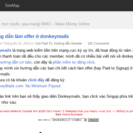
SiteMap
ne, trực tuyến, qua mạng) MMO – Make Money Online
 dẫn làm offer ở donkeymails
n Tháng Ba 31, 2012 in:
Get Paid To
,
Hướng dẫn Newbie
|
181 Comments
ymails
là trang web kiếm tiền trên mạng cực kỳ uy tín, đã hoạt động từ năm
n thanh toán rất đều cho các member, mình đã có nhiều bài viết nói về donke
hướng dẫn cơ bản
, còn đây là
phần mềm tự động click
.
y mình xin hướng dẫn các bạn chi tiết cách làm offer (hay Paid to Signup) ở
mails.
ưa có tài khoản
click đây
để đăng ký:
o link trên bạn sẽ thấy giao diện Donkeymails, bạn click vào Singup phía trê
y như sau: