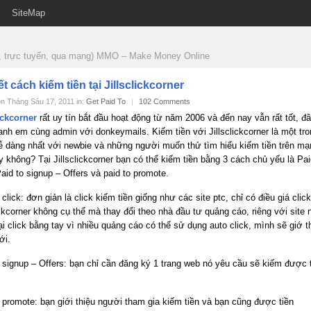
SiteMap
ne, trực tuyến, qua mạng) MMO – Make Money Online
ết cách kiếm tiền tại Jillsclickcorner
n Tháng Sáu 17, 2011 in:
Get Paid To
|
102 Comments
lickcorner
rất uy tín bắt đầu hoạt động từ năm 2006 và đến nay vẫn rất tốt, đâ
anh em cùng admin với donkeymails. Kiếm tiền với Jillsclickcorner là một tr
ễ dàng nhất với newbie và những người muốn thử tìm hiểu kiếm tiền trên mạ
y không? Tại Jillsclickcorner bạn có thể kiếm tiền bằng 3 cách chủ yếu là Pai
Paid to signup – Offers và paid to promote.
 click: đơn giản là click kiếm tiền giống như các site ptc, chỉ có điều giá click
ickcorner không cụ thể mà thay đổi theo nhà đầu tư quảng cáo, riêng với site
i click bằng tay vì nhiều quảng cáo có thể sử dụng auto click, mình sẽ giớ t
ới.
o signup – Offers: bạn chỉ cần đăng ký 1 trang web nó yêu cầu sẽ kiếm được 
 promote: bạn giới thiệu người tham gia kiếm tiền và bạn cũng được tiền