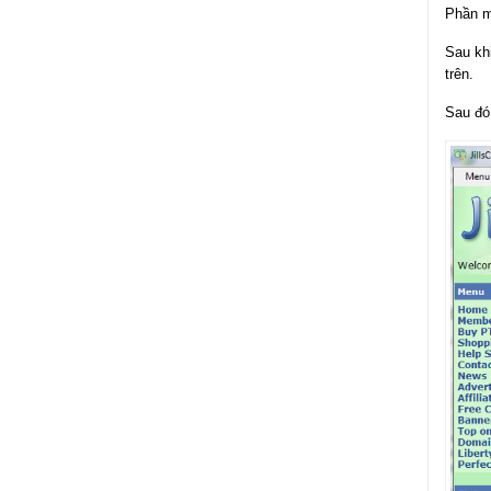
Phần m
Sau kh
trên.
Sau đó 