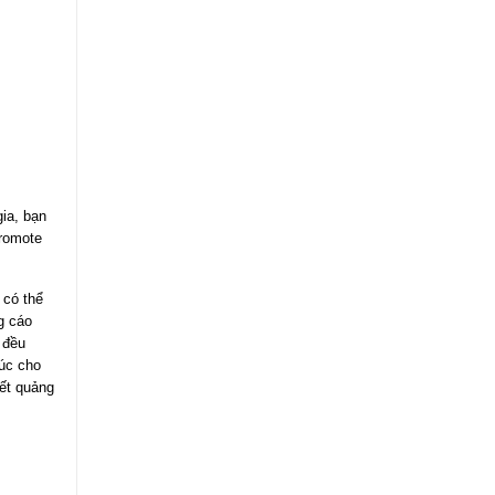
gia, bạn
promote
 có thể
g cáo
 đều
lúc cho
hết quảng