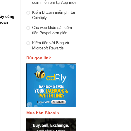
coin miễn phí tại App mới
Kiếm Bitcoin miễn phí tại
này cùng
Cointiply
khoản
Các web khảo sát kiếm
tiền Paypal đơn giản
Kiếm tiền với Bing và
Microsoft Rewards
Rút gọn link
Mua bán Bitcoin