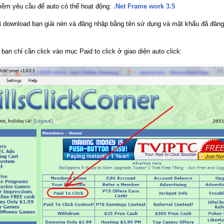
ềm yêu cầu để auto có thể hoạt động:
.Net Frame work 3.5
i download bạn giải nén và đăng nhập bằng tên sử dụng và mật khẩu đã đăng
bạn chỉ cần click vào mục Paid to click ở giao diện auto click: