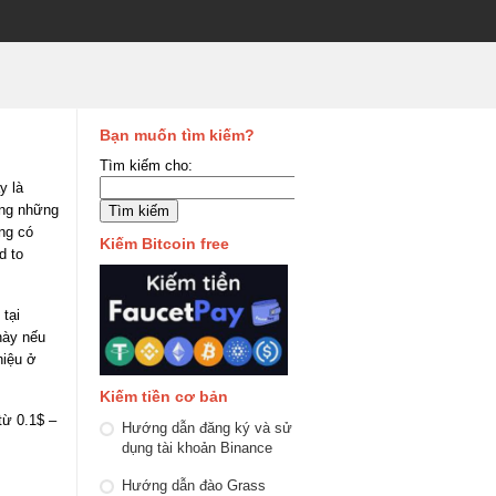
Bạn muốn tìm kiếm?
Tìm kiếm cho:
y là
ong những
ng có
Kiếm Bitcoin free
d to
 tại
 này nếu
hiệu ở
Kiếm tiền cơ bản
từ 0.1$ –
Hướng dẫn đăng ký và sử
dụng tài khoản Binance
Hướng dẫn đào Grass