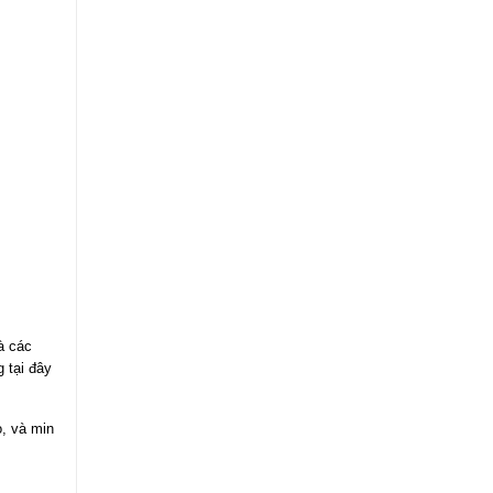
à các
 tại đây
o, và min