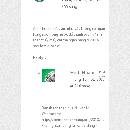
7:55 sáng
Anh cho em hỏi :làm như vậy không có ngân
hàng nào trong nước để thanh toán à? Em
toàn thấy mấy cái thẻ ngân hàng ở đâu ý
sao làm được ạ!
Reply
↓
Minh Hoàng
Post
author
Tháng Tám 31, 2012
at 3:10 sáng
Bạn thanh toán qua tài khoản
Webmoney:
https://kiemtientrenmang.org/2010/09
/huong-dan-dang-ki-va-su-dung-tai-