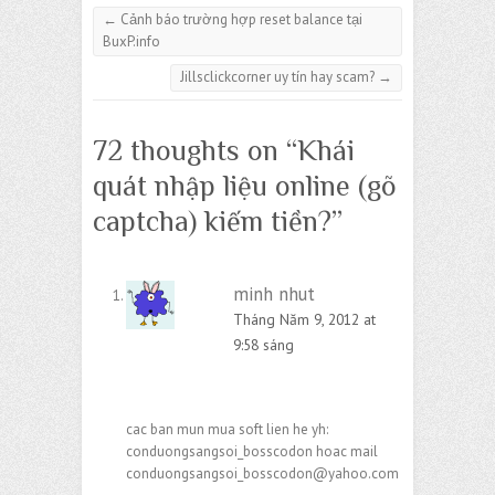
←
Cảnh báo trường hợp reset balance tại
BuxP.info
Jillsclickcorner uy tín hay scam?
→
72 thoughts on “
Khái
quát nhập liệu online (gõ
captcha) kiếm tiền?
”
minh nhut
Tháng Năm 9, 2012 at
9:58 sáng
cac ban mun mua soft lien he yh:
conduongsangsoi_bosscodon hoac mail
conduongsangsoi_bosscodon@yahoo.com