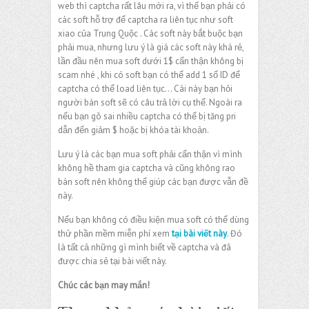
web thì captcha rất lâu mới ra, vì thế bạn phải có
các soft hỗ trợ để captcha ra liên tục như soft
xiao của Trung Quộc . Các soft này bắt buộc bạn
phải mua, nhưng lưu ý là giá các soft này khá rẻ,
lần đầu nên mua soft dưới 1$ cẩn thận không bị
scam nhé , khi có soft bạn có thể add 1 số ID để
captcha có thể load liên tục… Cái này bạn hỏi
người bán soft sẽ có câu trả lời cụ thể. Ngoài ra
nếu bạn gõ sai nhiều captcha có thể bị tăng pri
dẫn đến giảm $ hoặc bị khóa tài khoản.
Lưu ý là các bạn mua soft phải cẩn thận vì mình
không hề tham gia captcha và cũng không rao
bán soft nên không thể giúp các bạn được vẫn đề
này.
Nếu bạn không có điều kiện mua soft có thể dùng
thử phần mềm miễn phí xem
tại bài viết này
. Đó
là tất cả những gì mình biết về captcha và đã
được chia sẻ tại bài viết này.
Chúc các bạn may mắn!