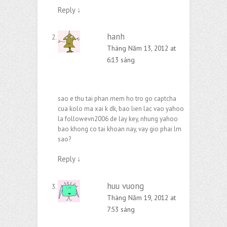
Reply
↓
hanh
Tháng Năm 13, 2012 at
6:13 sáng
sao e thu tai phan mem ho tro go captcha
cua kolo ma xai k dk, bao lien lac vao yahoo
la followevn2006 de lay key, nhung yahoo
bao khong co tai khoan nay, vay gio phai lm
sao?
Reply
↓
huu vuong
Tháng Năm 19, 2012 at
7:53 sáng