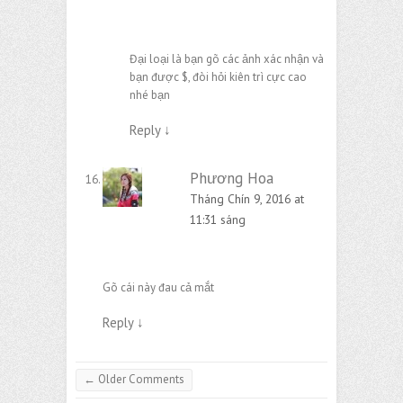
Đại loại là bạn gõ các ảnh xác nhận và
bạn được $, đòi hỏi kiên trì cực cao
nhé bạn
Reply
↓
Phương Hoa
Tháng Chín 9, 2016 at
11:31 sáng
Gõ cái này đau cả mắt
Reply
↓
Comment navigation
← Older Comments