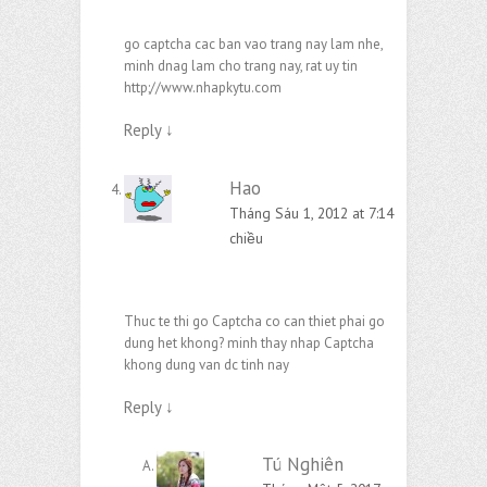
go captcha cac ban vao trang nay lam nhe,
minh dnag lam cho trang nay, rat uy tin
http;//www.nhapkytu.com
Reply
↓
Hao
Tháng Sáu 1, 2012 at 7:14
chiều
Thuc te thi go Captcha co can thiet phai go
dung het khong? minh thay nhap Captcha
khong dung van dc tinh nay
Reply
↓
Tú Nghiên