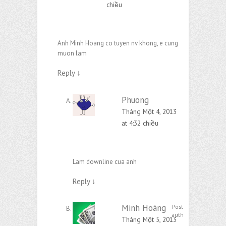
chiều
Anh Minh Hoang co tuyen nv khong, e cung
muon lam
Reply
↓
Phuong
Tháng Một 4, 2013
at 4:32 chiều
Lam downline cua anh
Reply
↓
Minh Hoàng
Post
author
Tháng Một 5, 2013