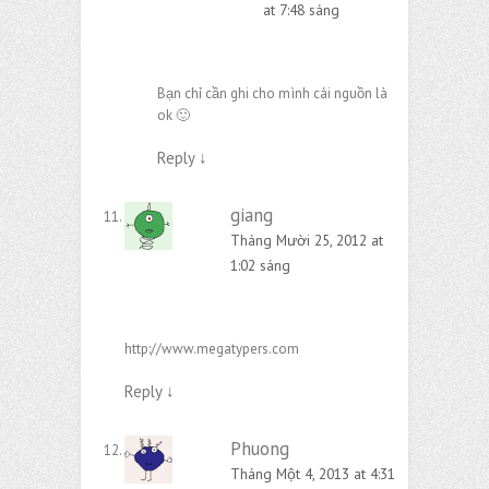
at 7:48 sáng
Bạn chỉ cần ghi cho mình cái nguồn là
ok 🙂
Reply
↓
giang
Tháng Mười 25, 2012 at
1:02 sáng
http://www.megatypers.com
Reply
↓
Phuong
Tháng Một 4, 2013 at 4:31