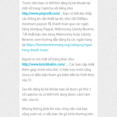
Trước tiên bạn có thể thử đăng ký tài khoản tại
một số trang Captcha nổi tiếng như
http://www.pixprofit.com/
, Bạn có thể đọc thấy
các thông tin cần thiết tại đó, như 1$/1000pic,
minimum payout 3$, thanh toán qua các ngân
hàng Alertpay, Paypal, Webmoney, Liberty Reserve.
Tốt nhất bạn nên dùng Webmoney hoặc Liberty
Reserve, xem hướng dẫn đăng ký các ngân hàng
tại
https://kiemtientrenmang.org/category/ngan-
hang-thanh-toan/
Ngoài ra còn một số trang khác như
http://www.kolotibablo.com/ .
..
Các bạn cập nhật
thêm giúp mình nữa nhé, vì hiện nay mình cũng
chưa có điều kiện tham gia kiếm tiền từ hình thức
này 🙂
Sau khi đăng ký tài khoản bạn sẽ được gõ thử 1
số captcha và có thể hình dung được cách làm
việc của nó.
Nhưng không phải khi nào công việc của bạn
cũng suôn sẻ, vì nếu bạn chỉ gõ bình thường trên