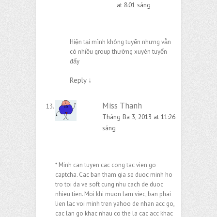
at 8:01 sáng
Hiện tại mình không tuyển nhưng vẫn
có nhiều group thường xuyên tuyển
đấy
Reply
↓
Miss Thanh
Tháng Ba 3, 2013 at 11:26
sáng
* Minh can tuyen cac cong tac vien go
captcha. Cac ban tham gia se duoc minh ho
tro toi da ve soft cung nhu cach de duoc
nhieu tien. Moi khi muon lam viec, ban phai
lien lac voi minh tren yahoo de nhan acc go,
cac lan go khac nhau co the la cac acc khac