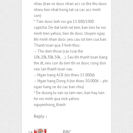
nhau (ban se duoc nhan acc co the thu duoc
nhieu tien nhat trong tat ca cac acc minh
con)
* Tien duoc tinh voi gia 15.000/1000
captcha. De dat lenh rut tien, ban lien he voi
minh tren yahoo, tien de duoc chuyen ngay
khi minh nhan duoc yeu cau rut tien cua ban.
Thanh toan qua 3 hinh thuc:
– The dien thoai (cac loai the
10k,20k,30k,50k,…). Sau khi thanh toan bang
the dt, neu con du tien thi se duoc cong don
vao lan thanh toan sau.
– Ngan hang ACB (toi thieu 15.000d)
– Ngan hang Dong A (toi thieu 50.000d – phi
ngan hang se do cac ban chiu)
* De duong tu van va lam viec, ban hay lien
he voi minh qua nick yahoo
nguyenhong_thanh
Reply
↓
BBC