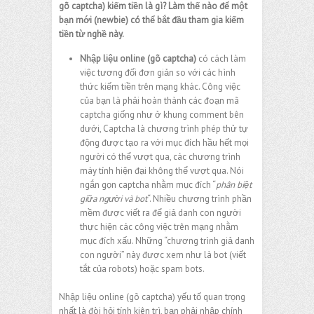
gõ captcha) kiếm tiền là gì? Làm thế nào để một
bạn mới (newbie) có thể bắt đầu tham gia kiếm
tiền từ nghề này.
Nhập liệu online (gõ captcha)
có cách làm
việc tương đối đơn giản so với các hình
thức kiếm tiền trên mạng khác. Công việc
của bạn là phải hoàn thành các đoạn mã
captcha giống như ở khung comment bên
dưới, Captcha là chương trình phép thử tự
động được tạo ra với mục đích hầu hết mọi
người có thể vượt qua, các chương trình
máy tính hiện đại không thể vượt qua. Nói
ngắn gọn captcha nhằm mục đích “
phân biệt
giữa người và bot
“. Nhiều chương trình phần
mềm được viết ra để giả danh con người
thực hiện các công việc trên mạng nhằm
mục đích xấu. Những “chương trình giả danh
con người” này được xem như là bot (viết
tắt của robots) hoặc spam bots.
Nhập liệu online (gõ captcha) yếu tố quan trọng
nhất là đòi hỏi tính kiên trì, bạn phải nhập chính