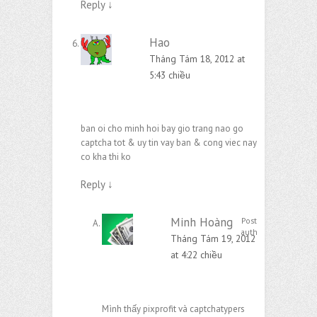
Reply
↓
Hao
Tháng Tám 18, 2012 at
5:43 chiều
ban oi cho minh hoi bay gio trang nao go
captcha tot & uy tin vay ban & cong viec nay
co kha thi ko
Reply
↓
Minh Hoàng
Post
author
Tháng Tám 19, 2012
at 4:22 chiều
Mình thấy pixprofit và captchatypers