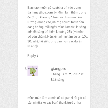
Bạn nào muốn gõ captcha thì vào trang
danhmaythue.com ấy. Mình làm thêm trong
đó được khoang 5 tuần rồi. Tuy mới làm
lương không cao, nhưng người ta trả tiền
đàng hoàng. Mỗi ngày mình làm từ 4h sáng
đến 6h sáng thì kiếm khoảng 25k ( vì mình
gõ còn chậm). Nên xin admin làm dự án 10a,
10b nhé, hệ số lương cao hơn các dự án
khác 🙂
Reply
↓
giangpro
Tháng Tám 25, 2012 at
8:16 sáng
mình mún làm admin đã có panel rồi giờ có
cần gì nữa ko các bạn? thank trước nha