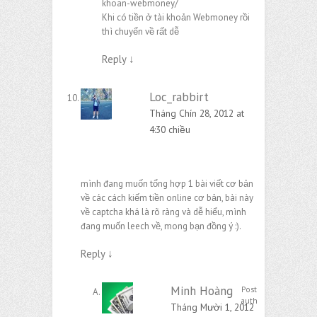
khoan-webmoney/
Khi có tiền ở tài khoản Webmoney rồi
thì chuyển về rất dễ
Reply
↓
Loc_rabbirt
Tháng Chín 28, 2012 at
4:30 chiều
mình đang muốn tổng hợp 1 bài viết cơ bản
về các cách kiếm tiền online cơ bản, bài này
về captcha khá là rõ ràng và dễ hiểu, mình
đang muốn leech về, mong bạn đồng ý :).
Reply
↓
Minh Hoàng
Post
author
Tháng Mười 1, 2012