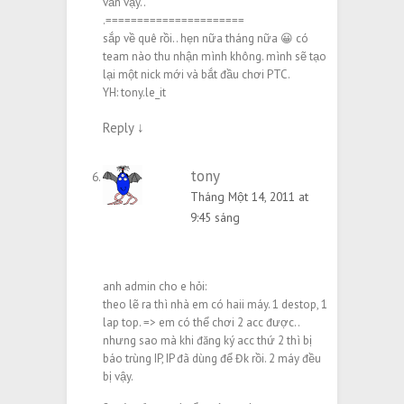
vẩn vậy..
.======================
sắp về quê rồi.. hẹn nữa tháng nữa 😀 có
team nào thu nhận mình không. mình sẽ tạo
lại một nick mới và bắt đầu chơi PTC.
YH: tony.le_it
Reply
↓
tony
Tháng Một 14, 2011 at
9:45 sáng
anh admin cho e hỏi:
theo lẽ ra thì nhà em có haii máy. 1 destop, 1
lap top. => em có thể chơi 2 acc được..
nhưng sao mà khi đăng ký acc thứ 2 thì bị
báo trùng IP, IP đã dùng để Đk rồi. 2 máy đều
bị vậy.