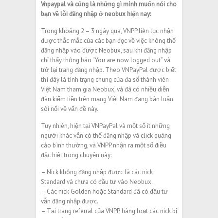
Vnpaypal và cũng là những gì mình muốn nói cho
bạn về lỗi đăng nhập ở neobux hiện nay:
Trong khoảng 2 – 3 ngày qua, VNPP liên tục nhận
được thắc mắc của các bạn đọc về việc không thể
đăng nhập vào được Neobux, sau khi đăng nhập
chỉ thấy thông báo “You are now logged out” và
trở lại trang đăng nhập. Theo VNPayPal được biết
thì đây là tình trạng chung của đa số thành viên
Việt Nam tham gia Neobux, và đã có nhiều diễn
đàn kiếm tiền trên mạng Việt Nam đang bàn luận
sôi nổi về vấn đề này.
Tuy nhiên, hiện tại VNPayPal và một số ít những
người khác vẫn có thể đăng nhập và click quảng
cáo bình thường, và VNPP nhận ra một số điều
đặc biệt trong chuyện này:
– Nick không đăng nhập được là các nick
Standard và chưa có đầu tư vào Neobux.
– Các nick Golden hoặc Standard đã có đầu tư
vẫn đăng nhập được.
– Tại trang referral của VNPP, hàng loạt các nick bị