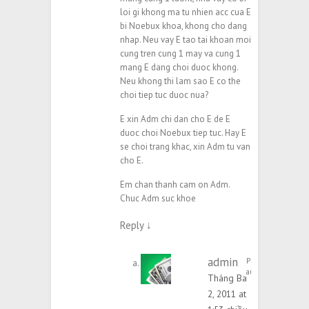
loi gi khong ma tu nhien acc cua E
bi Noebux khoa, khong cho dang
nhap. Neu vay E tao tai khoan moi
cung tren cung 1 may va cung 1
mang E dang choi duoc khong.
Neu khong thi lam sao E co the
choi tiep tuc duoc nua?
E xin Adm chi dan cho E de E
duoc choi Noebux tiep tuc. Hay E
se choi trang khac, xin Adm tu van
cho E.
Em chan thanh cam on Adm.
Chuc Adm suc khoe
Reply
↓
admin
Post
author
Tháng Ba
2, 2011 at