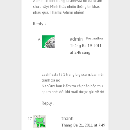
Admin có biết trang cashfiesta nó đã Scam
chưa vậy? Mình thấy nhiều thông tin khác
nhau quá. Thanks Admin nhiều!
Reply
↓
admin
Post author
Tháng Ba 19, 2011
at 5:46 sáng
cashfiesta là 1 trang big scam, bạn nên
tránh xa nó
NeoBux bạn kiểm tra cả phần hộp thư
spam nhé, đôi khi mail được gửi về đó
Reply
↓
thanh
Tháng Ba 21, 2011 at 7:49