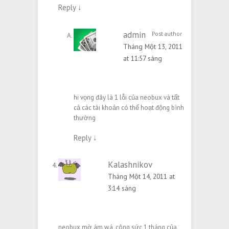
Reply
↓
admin
Post author
Tháng Một 13, 2011
at 11:57 sáng
hi vọng đây là 1 lỗi của neobux và tất
cả các tài khoản có thể hoạt động bình
thường
Reply
↓
Kalashnikov
Tháng Một 14, 2011 at
3:14 sáng
neobux mờ ám wá, công sức 1 tháng của