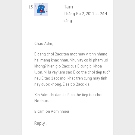
Tam
Tháng Ba 2, 2011 at 2:14
sáng
Chao Adm,
E dang choi 2acc ten mot may vi tinh nhung
hai mang khac nhau. Nhu vay co bi pham loi
khong? hien gio 2acc cua E cung bi khoa
luon. NHu vay lam sao E co the choi tiep tuc?
neu E tao 1acc moi khac tren cung may tinh
nay duoc khong, E se bo 2acc kia.
Xin Adm chi dan de E co the tiep tuc choi
Noebux.
E cam on Adm nhieu
Reply
↓