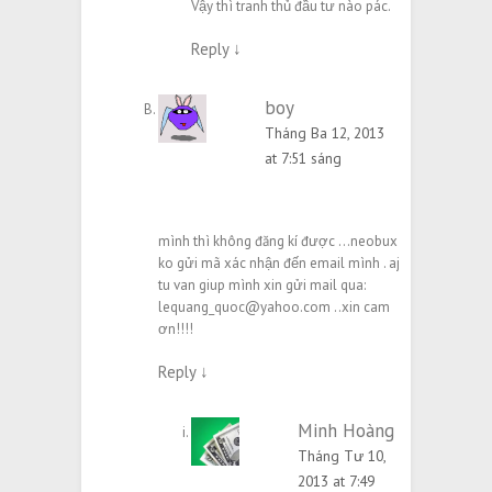
Vậy thì tranh thủ đầu tư nào pác.
Reply
↓
boy
Tháng Ba 12, 2013
at 7:51 sáng
mình thì không đăng kí được …neobux
ko gửi mã xác nhận đến email mình . aj
tu van giup mình xin gửi mail qua:
lequang_quoc@yahoo.com
..xin cam
ơn!!!!
Reply
↓
Minh Hoàng
Post
author
Tháng Tư 10,
2013 at 7:49