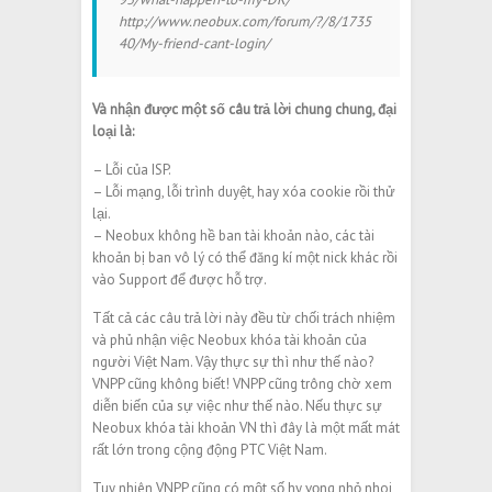
http://www.neobux.com/forum/?/8/1735
40/My-friend-cant-login/
Và nhận được một số câu trả lời chung chung, đại
loại là:
– Lỗi của ISP.
– Lỗi mạng, lỗi trình duyệt, hay xóa cookie rồi thử
lại.
– Neobux không hề ban tài khoản nào, các tài
khoản bị ban vô lý có thể đăng kí một nick khác rồi
vào Support để được hỗ trợ.
Tất cả các câu trả lời này đều từ chối trách nhiệm
và phủ nhận việc Neobux khóa tài khoản của
người Việt Nam. Vậy thực sự thì như thế nào?
VNPP cũng không biết! VNPP cũng trông chờ xem
diễn biến của sự việc như thế nào. Nếu thực sự
Neobux khóa tài khoản VN thì đây là một mất mát
rất lớn trong cộng động PTC Việt Nam.
Tuy nhiên VNPP cũng có một số hy vọng nhỏ nhoi