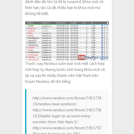
đánh dấu đỏ, tức là đã bị suspend, khóa nick vô
thời hạn, tức là rất nhiều bạn bị khóa nick mà
không hề biết:
Trước nay, Neobux luôn ban nick một cách hợp
tình hợp lý, nhưng trước tình trang khóa nick vô
tội vạ này thì nhiều thành viên Việt Nam trên
forum Neobux đã lên tiếng:
http://www.neobux.com/forum/?/9/1738
13/neobux-have-problem/
http://www.neobux.com/forum/?/8/1736
53/Disable-login-to-account-many-
member-from-Viet-Nam/1/
http://www.neobux.com/forum/?/8/1732
93/what-happen-to-my-DR/