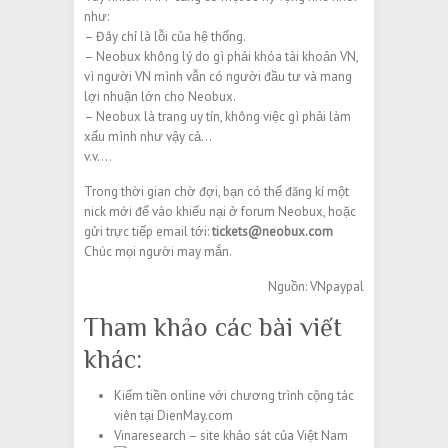
như:
– Đây chỉ là lỗi của hệ thống.
– Neobux không lý do gì phải khóa tài khoản VN,
vì người VN mình vẫn có người đầu tư và mang
lợi nhuận lớn cho Neobux.
– Neobux là trang uy tín, không việc gì phải làm
xấu mình như vậy cả…
v.v….
Trong thời gian chờ đợi, bạn có thể đăng kí một
nick mới để vào khiếu nại ở forum Neobux, hoặc
gửi trực tiếp email tới:
tickets@neobux.com
Chúc mọi người may mắn.
Nguồn: VNpaypal
Tham khảo các bài viết
khác:
Kiếm tiền online với chương trình cộng tác
viên tại DienMay.com
Vinaresearch – site khảo sát của Việt Nam