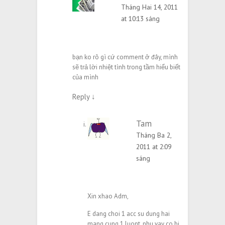
Tháng Hai 14, 2011
at 10:13 sáng
bạn ko rõ gì cứ comment ở đây, mình
sẽ trả lời nhiệt tình trong tầm hiểu biết
của mình
Reply
↓
Tam
Tháng Ba 2,
2011 at 2:09
sáng
Xin xhao Adm,
E dang choi 1 acc su dung hai
mang cung 1 luont, nhu vay co bi