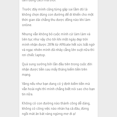
làm đúng cách mà thôi.
Trước đây mình cũng từng gặp sai lầm đó là
không chọn đúng con đường để đi khiến cho một
thời gian dài chẳng thu được đồng nào khi làm
online.
Nhưng vẫn không bỏ cuộc mình cứ làm làm và
liên tục như vậy cho tới khi một ngày đẹp trời
mình nhận được 289k từ Affiliate hết sức bất ngờ
và ngạc nhiên mình đã nhảy cẫng lên suýt nữa thì
rơi chiếc laptop.
Quá sung sướng bởi lần đầu tiên trong cuộc đời
nhận được tiền sau mấy tháng kiếm tiền trên
mạng.
Vâng nếu như bạn đang có ý định kiếm tiền mà
vẫn hoài nghi thì mình chẳng biết nói sao cho bạn
tin nữa.
Không có con đường nào thành công dễ dàng,
không có công việc nào nhàn hạ cả đâu, đừng
ngồi mát ăn bát vàng ngừng mơ đi ạ!