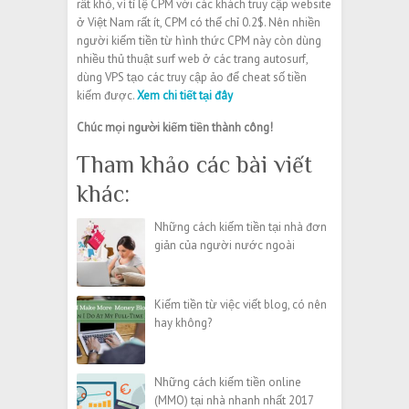
rất khó, vì tỉ lệ CPM với các khách truy cập website
ở Việt Nam rất ít, CPM có thể chỉ 0.2$. Nên nhiền
người kiếm tiền từ hình thức CPM này còn dùng
nhiều thủ thuật surf web ở các trang autosurf,
dùng VPS tạo các truy cập ảo để cheat số tiền
kiếm được.
Xem chi tiết tại đây
Chúc mọi người kiếm tiền thành công!
Tham khảo các bài viết
khác:
Những cách kiếm tiền tại nhà đơn
giản của người nước ngoài
Kiếm tiền từ việc viết blog, có nên
hay không?
Những cách kiếm tiền online
(MMO) tại nhà nhanh nhất 2017