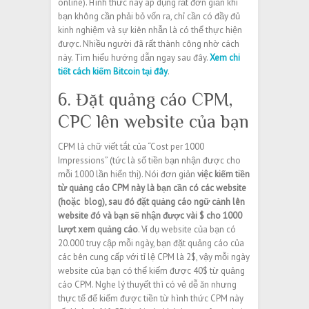
online). Hình thức này áp dụng rất đơn giản khi
bạn không cần phải bỏ vốn ra, chỉ cần có đầy đủ
kinh nghiệm và sự kiên nhẫn là có thể thực hiện
được. Nhiều người đã rất thành công nhờ cách
này. Tìm hiểu hướng dẫn ngay sau đây.
Xem chi
tiết cách kiếm Bitcoin tại đây
.
6. Đặt quảng cáo CPM,
CPC lên website của bạn
CPM là chữ viết tắt của “Cost per 1000
Impressions” (tức là số tiền bạn nhận được cho
mỗi 1000 lần hiển thị). Nói đơn giản
việc kiếm tiền
từ quảng cáo CPM này là bạn cần có các website
(hoặc blog), sau đó đặt quảng cáo ngữ cảnh lên
website đó và bạn sẽ nhận được vài $ cho 1000
lượt xem quảng cáo
. Ví dụ website của bạn có
20.000 truy cập mỗi ngày, bạn đặt quảng cáo của
các bên cung cấp với tỉ lệ CPM là 2$, vậy mỗi ngày
website của bạn có thể kiếm được 40$ từ quảng
cáo CPM. Nghe lý thuyết thì có vẻ dễ ăn nhưng
thực tế để kiếm được tiền từ hình thức CPM này