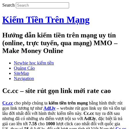
Search
Kiếm Tiền Trên Mạng
Hướng dẫn kiếm tiền trên mạng uy tín
(online, trực tuyến, qua mạng) MMO –
Make Money Online
Newbie học kiếm tiền
Quảng Cáo
SiteMap
Navigation
Cc.cc – site rút gọn link mới rate cao
Cc.cc
cho phép chúng ta
kiếm tiền trên mạng
bằng hình thức rút
gọn link tương tự như
Adf.ly
–
website rút gọn link uy tín và tồn tại
lâu đời nhất đối với hình thức kiếm tiền này.
Cc.cc
tuy ra đời sau
nhưng đã có những ưu điểm vượt trội so với
Adf.ly
, đặc biệt là trả
giá cao lên tới
7.5$
cho
1000
lượt click cao nhất đối với quốc gia
US, thay vì
5$
ở Adf.ly, đối với lượt xem tính từ Việt Nam thì
Cc.cc