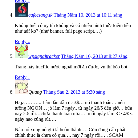
Reply
↓
cafeesang.tk
Tháng Năm 10, 2013 at 10:11 sáng
Không biết có uy tín không và có nhiều hình thức kiếm tiền
như adf ko? (như banner, full page script,…)
Reply
↓
wpsignaltracker
Tháng Năm 16, 2013 at 8:27 sáng
Trang này tracffic nước ngoài mới ăn được, vn thì bèo bọt
Reply
↓
Quang
Tháng Sáu 2, 2013 at 5:30 sáng
Hajz……….. Làm lần đầu đc 3$… nó thanh toán… nên
tưỡng NGON… jờ làm 7 ngày.. từ ngày 26/5 đến giờ… bửa
nay 2.6 rồi…chưa thanh toán nữa…. mổi ngày làm 3 > 4$>..
ngày nào củng rút….
Nào nó xong nó ghi là hoàn thành…. Còn đang cấp phát
chính thức là chưa có qua…. nay 7 ngày rồi….. SCAM