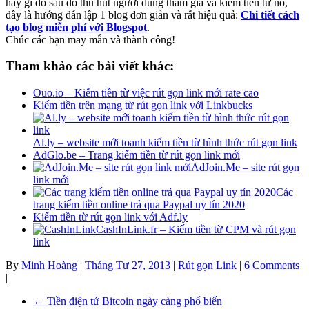
hay gì đó sau đó thu hút người dùng tham gia và kiếm tiền từ nó,
đây là hướng dẫn lập 1 blog đơn giản và rất hiệu quả:
Chi tiết cách
tạo blog miễn phí với Blogspot
.
Chúc các bạn may mắn và thành công!
Tham khảo các bài viết khác:
Ouo.io – Kiếm tiền từ việc rút gọn link mới rate cao
Kiếm tiền trên mạng từ rút gọn link với Linkbucks
Al.ly – website mới toanh kiếm tiền từ hình thức rút gọn link
AdGlo.be – Trang kiếm tiền từ rút gọn link mới
AdJoin.Me – site rút gọn
link mới
Các
trang kiếm tiền online trả qua Paypal uy tín 2020
Kiếm tiền từ rút gọn link với Adf.ly
CashInLink.fr – Kiếm tiền từ CPM và rút gọn
link
By
Minh Hoàng
|
Tháng Tư 27, 2013
|
Rút gọn Link
|
6 Comments
|
←
Tiền điện tử Bitcoin ngày càng phổ biến