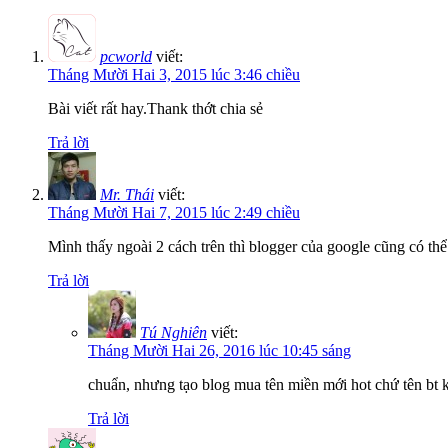
pcworld
viết:
Tháng Mười Hai 3, 2015 lúc 3:46 chiều
Bài viết rất hay.Thank thớt chia sẻ
Trả lời
Mr. Thái
viết:
Tháng Mười Hai 7, 2015 lúc 2:49 chiều
Mình thấy ngoài 2 cách trên thì blogger của google cũng có th
Trả lời
Tú Nghiên
viết:
Tháng Mười Hai 26, 2016 lúc 10:45 sáng
chuẩn, nhưng tạo blog mua tên miền mới hot chứ tên bt 
Trả lời