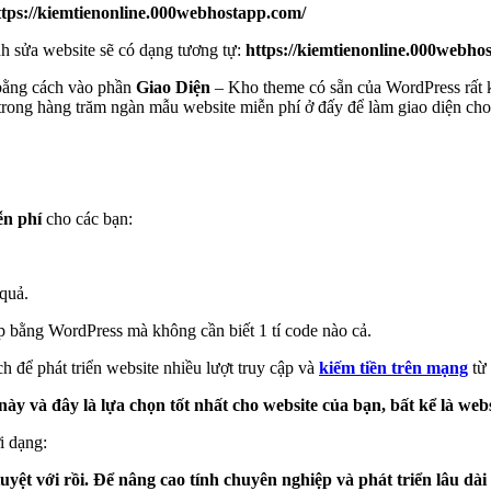
ttps://kiemtienonline.000webhostapp.com/
ỉnh sửa website sẽ có dạng tương tự:
https://kiemtienonline.000webh
 bằng cách vào phần
Giao Diện
– Kho theme có sẵn của WordPress rất k
 trong hàng trăm ngàn mẫu website miễn phí ở đấy để làm giao diện cho
ễn phí
cho các bạn:
quả.
 bằng WordPress mà không cần biết 1 tí code nào cả.
ch để phát triển website nhiều lượt truy cập và
kiếm tiền trên mạng
từ 
 và đây là lựa chọn tốt nhất cho website của bạn, bất kể là websi
i dạng:
uyệt với rồi. Để nâng cao tính chuyên nghiệp và phát triển lâu dà