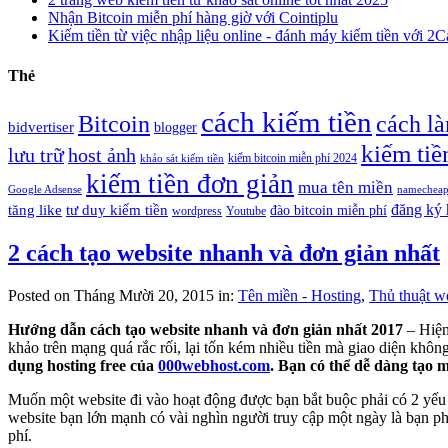
Nhận Bitcoin miễn phí hàng giờ với Cointiplu
Kiếm tiền từ việc nhập liệu online - đánh máy kiếm tiền với 2
Thẻ
cách kiếm tiền
Bitcoin
cách l
bidvertiser
blogger
kiếm tiề
lưu trữ
host ảnh
kiếm bitcoin miễn phí 2024
khảo sát kiếm tiền
kiếm tiền đơn giản
mua tên miền
Google Adsense
namechea
đăng ký 
tăng like
tư duy kiếm tiền
đào bitcoin miễn phí
wordpress
Youtube
2 cách tạo website nhanh và đơn giản nhất
Posted on Tháng Mười 20, 2015 in:
Tên miền - Hosting
,
Thủ thuật we
Hướng dẫn cách tạo website nhanh và đơn giản nhất 2017
– Hiện
khảo trên mạng quá rắc rối, lại tốn kém nhiều tiền mà giao diện khôn
dụng hosting free của
000webhost.com
. Bạn có thể dễ dàng tạo 
Muốn một website đi vào hoạt động được bạn bắt buộc phải có 2 yếu t
website bạn lớn mạnh có vài nghìn người truy cập một ngày là bạn ph
phí.