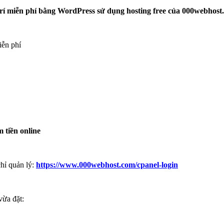
ải trí miễn phí bằng WordPress sử dụng hosting free của 000webhos
iễn phí
m tiền online
chỉ quản lý:
https://www.000webhost.com/cpanel-login
vừa đặt: