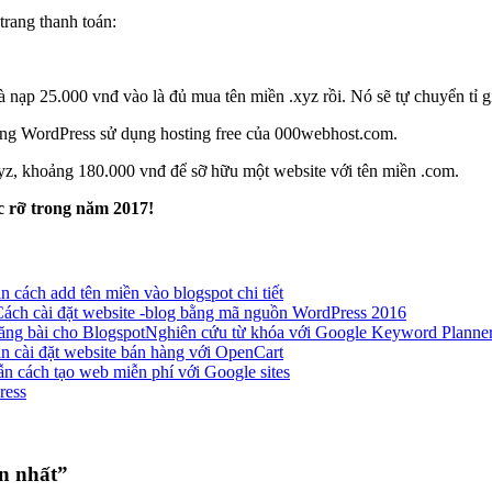
rang thanh toán:
à nạp 25.000 vnđ vào là đủ mua tên miền .xyz rồi. Nó sẽ tự chuyển t
ằng WordPress sử dụng hosting free của 000webhost.com.
yz, khoảng 180.000 vnđ để sỡ hữu một website với tên miền .com.
 rỡ trong năm 2017!
 cách add tên miền vào blogspot chi tiết
ách cài đặt website -blog bằng mã nguồn WordPress 2016
Nghiên cứu từ khóa với Google Keyword Planner
 cài đặt website bán hàng với OpenCart
n cách tạo web miễn phí với Google sites
ress
ản nhất”