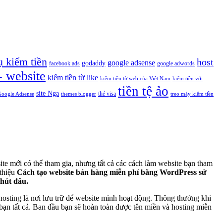
ụ kiếm tiền
host
google adsense
godaddy
facebook ads
google adwords
- website
kiếm tiền từ like
kiếm tiền từ web của Việt Nam
kiếm tiền với
tiền tệ ảo
site Nga
thẻ visa
Google Adsense
themes blogger
treo máy kiếm tiền
te mới có thể tham gia, nhưng tất cả các cách làm website bạn tham
thiệu
Cách tạo website bán hàng miễn phí bằng WordPress sử
hút đâu.
hosting là nơi lưu trữ để website mình hoạt động. Thông thường khi
 bạn tất cả. Ban đầu bạn sẽ hoàn toàn được tên miền và hosting miễn