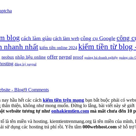
Captcha
àm blog
công c
cách làm giàu
công cụ Google
cách làm web
n nhanh nhất
kiếm tiền từ blog 
kiếm tiền online 2024
offer
paypal
nhập liệu online
proof
neobux
p
quảng bá doanh nghiệp
quảng cáo 
hosting
đăng ký paypal
bsite - Blog
|
9 Comments
 nay hầu hết các cách
kiếm tiền trên mạng
bạn bắt buộc phải có websi
g thân thiện, không như mong muốn. Đừng lo lắng, bài viết này sẽ giới 
một website tương tự như
onhakiemtien.com
mà mất chưa đến 10 p
ố là tên miền và hosting. kiemtientrenmang.org là tên miền của mình, 
ải sử dụng các hosting trả phí rồi. Yên tâm
000webhost.com
sẽ hỗ trợ