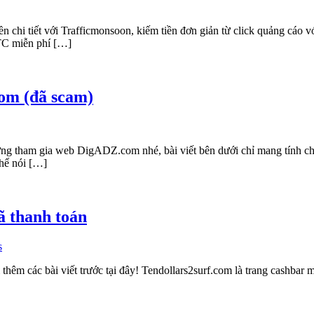
 chi tiết với Trafficmonsoon, kiếm tiền đơn giản từ click quảng cáo vớ
PTC miễn phí […]
om (đã scam)
ng tham gia web DigADZ.com nhé, bài viết bên dưới chỉ mang tính c
thể nói […]
ã thanh toán
s
thêm các bài viết trước tại đây! Tendollars2surf.com là trang cashbar 