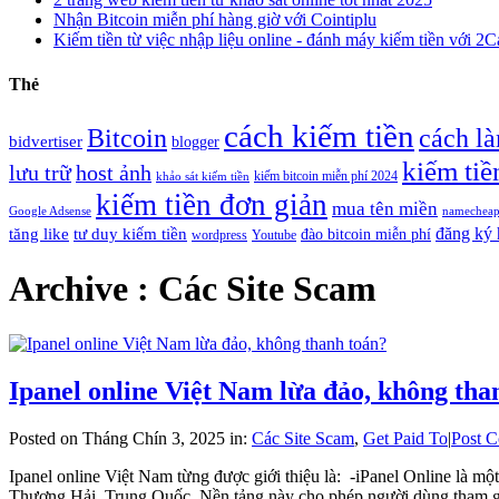
Nhận Bitcoin miễn phí hàng giờ với Cointiplu
Kiếm tiền từ việc nhập liệu online - đánh máy kiếm tiền với 2
Thẻ
cách kiếm tiền
Bitcoin
cách l
bidvertiser
blogger
kiếm tiề
lưu trữ
host ảnh
kiếm bitcoin miễn phí 2024
khảo sát kiếm tiền
kiếm tiền đơn giản
mua tên miền
Google Adsense
namechea
đăng ký 
tăng like
tư duy kiếm tiền
đào bitcoin miễn phí
wordpress
Youtube
Archive : Các Site Scam
Ipanel online Việt Nam lừa đảo, không tha
Posted on Tháng Chín 3, 2025 in:
Các Site Scam
,
Get Paid To
|
Post 
Ipanel online Việt Nam từng được giới thiệu là: -iPanel Online là mộ
Thượng Hải, Trung Quốc. Nền tảng này cho phép người dùng tham gia