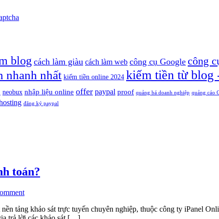
Captcha
àm blog
công c
cách làm giàu
công cụ Google
cách làm web
n nhanh nhất
kiếm tiền từ blog 
kiếm tiền online 2024
offer
paypal
nhập liệu online
proof
neobux
p
quảng bá doanh nghiệp
quảng cáo 
hosting
đăng ký paypal
nh toán?
Comment
t nền tảng khảo sát trực tuyến chuyên nghiệp, thuộc công ty iPanel On
 trả lời các khảo sát […]