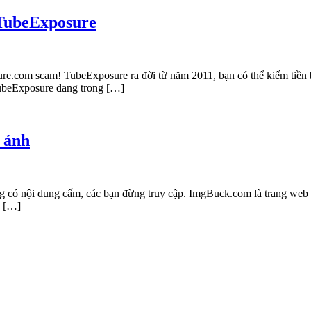
 TubeExposure
re.com scam! TubeExposure ra đời từ năm 2011, bạn có thể kiếm tiền b
 TubeExposure đang trong […]
 ảnh
g có nội dung cấm, các bạn đừng truy cập. ImgBuck.com là trang web m
ó […]