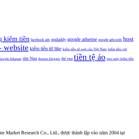
ụ kiếm tiền
host
google adsense
godaddy
facebook ads
google adwords
- website
kiếm tiền từ like
kiếm tiền từ web của Việt Nam
kiếm tiền với
tiền tệ ảo
site Nga
thẻ visa
Google Adsense
themes blogger
treo máy kiếm tiền
line Market Research Co., Ltd., được thành lập vào năm 2004 tại