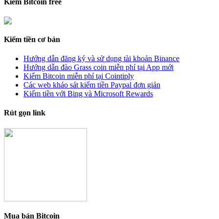
Kiếm Bitcoin free
Kiếm tiền cơ bản
Hướng dẫn đăng ký và sử dụng tài khoản Binance
Hướng dẫn đào Grass coin miễn phí tại App mới
Kiếm Bitcoin miễn phí tại Cointiply
Các web khảo sát kiếm tiền Paypal đơn giản
Kiếm tiền với Bing và Microsoft Rewards
Rút gọn link
Mua bán Bitcoin