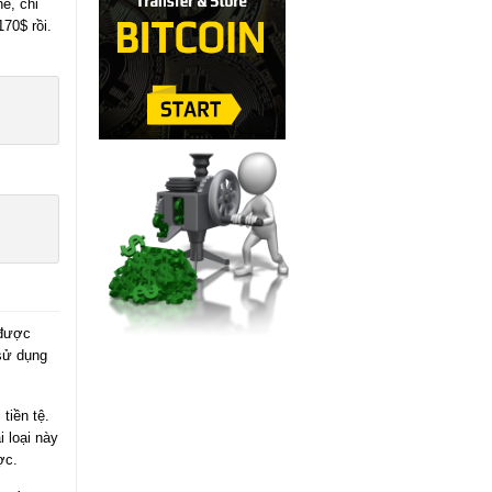
ế, chỉ
170$ rồi.
 được
sử dụng
tiền tệ.
 loại này
ợc.