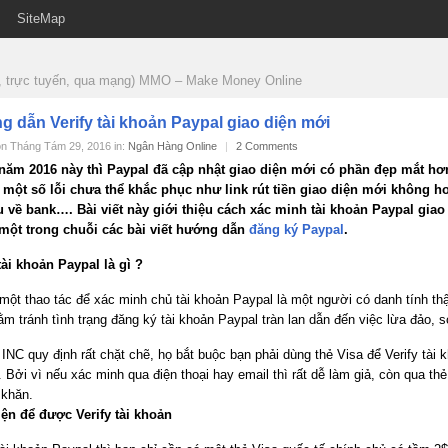
SiteMap
ne, trực tuyến, qua mạng) MMO – Make Money Online
 dẫn Verify tài khoản Paypal giao diện mới
on Tháng Tám 29, 2016 in:
Ngân Hàng Online
|
2 Comments
năm 2016 này thì Paypal đã cập nhật giao diện mới có phần đẹp mắt h
 một số lỗi chưa thể khắc phục như link rút tiền giao diện mới không h
âu về bank…. Bài viết này giới thiệu cách xác minh tài khoản Paypal giao
một trong chuỗi các bài viết hướng dẫn
đăng ký Paypal
.
tài khoản Paypal là gì ?
một thao tác để xác minh chủ tài khoản Paypal là một người có danh tính thậ
m tránh tình trạng đăng ký tài khoản Paypal tràn lan dẫn đến việc lừa đảo, s
INC quy định rất chặt chẽ, họ bắt buộc bạn phải dùng thẻ Visa để Verify tài 
 Bởi vì nếu xác minh qua điện thoại hay email thì rất dễ làm giả, còn qua thẻ
 khăn.
iện để được Verify tài khoản