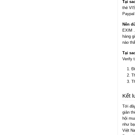
Tại sa
thẻ VIS
Paypal 
Nên dù
EXIM …
hàng g
nào thấ
Tại sa
Verify 
Đi
T
T
Kết l
Tới đây
giản th
hội mua
như bạ
Việt N