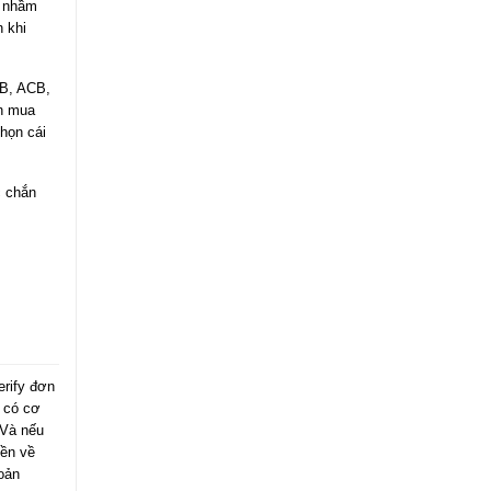
o nhầm
n khi
CB, ACB,
ạn mua
họn cái
c chắn
erify đơn
i có cơ
 Và nếu
iền về
oản