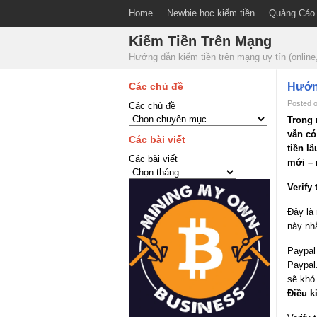
Home
Newbie học kiếm tiền
Quảng Cáo
Kiếm Tiền Trên Mạng
Hướng dẫn kiếm tiền trên mạng uy tín (onli
Các chủ đề
Hướng
Posted 
Các chủ đề
Trong 
vẫn có
Các bài viết
tiền l
Các bài viết
mới – 
Verify 
Đây là 
này nhằ
Paypal 
Paypal.
sẽ khó
Điều k