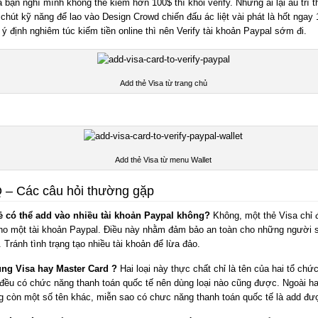
bạn nghĩ mình không thể kiếm hơn 100$ thì khỏi verify. Nhưng ai lại ấu trĩ th
chút kỹ năng để lao vào Design Crowd chiến đấu ác liệt vài phát là hốt ngay 
ý định nghiêm túc kiếm tiền online thì nên Verify tài khoản Paypal sớm đi.
Add thẻ Visa từ trang chủ
Add thẻ Visa từ menu Wallet
Q – Các câu hỏi thường gặp
ẻ có thể add vào nhiều tài khoản Paypal không?
Không, một thẻ Visa chỉ
ho một tài khoản Paypal. Điều này nhằm đảm bảo an toàn cho những người 
 Tránh tình trạng tạo nhiều tài khoản để lừa đảo.
ng Visa hay Master Card ?
Hai loại này thực chất chỉ là tên của hai tổ chức 
đều có chức năng thanh toán quốc tế nên dùng loại nào cũng được. Ngoài hai
ng còn một số tên khác, miễn sao có chưc năng thanh toán quốc tế là add đư