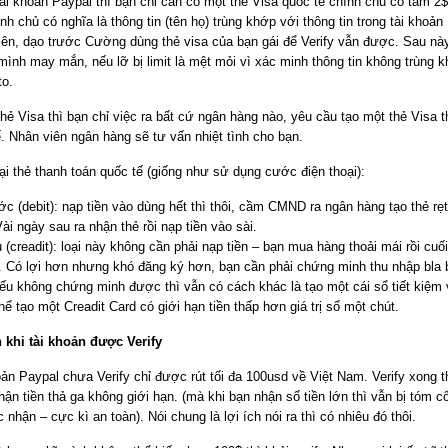
tài khoản Paypal thì bạn chỉ cần có một thẻ Visa quốc tế chính chủ có tầm 2$
nh chủ có nghĩa là thông tin (tên họ) trùng khớp với thông tin trong tài khoản
iên, dạo trước Cường dùng thẻ visa của bạn gái để Verify vẫn được. Sau nà
 mình may mắn, nếu lỡ bị limit là mệt mỏi vì xác minh thông tin không trùng k
to.
hẻ Visa thì bạn chỉ việc ra bất cứ ngân hàng nào, yêu cầu tạo một thẻ Visa 
. Nhân viên ngân hàng sẽ tư vấn nhiệt tình cho bạn.
ại thẻ thanh toán quốc tế (giống như sử dụng cước điện thoại):
ớc (debit): nạp tiền vào dùng hết thì thôi, cầm CMND ra ngân hàng tạo thẻ rẹt 
ài ngày sau ra nhận thẻ rồi nạp tiền vào sài.
 (creadit): loại này không cần phải nạp tiền – bạn mua hàng thoải mái rồi cuố
ền. Có lợi hơn nhưng khó đăng ký hơn, bạn cần phải chứng minh thu nhập bla 
Nếu không chứng minh được thì vẫn có cách khác là tạo một cái sổ tiết kiệm
hể tạo một Creadit Card có giới hạn tiền thấp hơn giá trị sổ một chút.
h khi tài khoản được Verify
ản Paypal chưa Verify chỉ được rút tối đa 100usd về Việt Nam. Verify xong t
hận tiền thả ga không giới hạn. (mà khi bạn nhận số tiền lớn thì vẫn bị tóm c
 nhận – cực kì an toàn). Nói chung là lợi ích nói ra thì có nhiêu đó thôi.