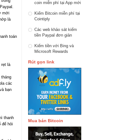
 trong
coin miễn phí tại App mới
 Paypal.
y mới
Kiếm Bitcoin miễn phí tại
Cointiply
hớp là
Các web khảo sát kiếm
tiền Paypal đơn giản
thanh toán
Kiếm tiền với Bing và
Microsoft Rewards
Rút gọn link
rẹt là
i tháng
bla các
 và bạn
hì thanh
Mua bán Bitcoin
ổ để hỏi