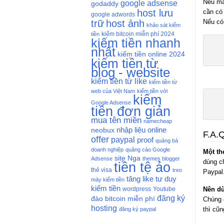
Nếu mà 
google adsense
godaddy
host lưu
cần có 
google adwords
Nếu có 
trữ
host ảnh
khảo sát kiếm
kiếm bitcoin miễn phí 2024
tiền
kiếm tiền nhanh
nhất
kiếm tiền online 2024
kiếm tiền từ
blog - website
kiếm tiền từ like
kiếm tiền từ
web của Việt Nam
kiếm tiền với
kiếm
Google Adsense
tiền đơn giản
mua tên miền
namecheap
nhập liệu online
neobux
F.A.
offer
paypal
proof
quảng bá
doanh nghiệp
quảng cáo Google
Một th
site Nga
Adsense
themes blogger
dùng c
tiền tệ ảo
thẻ visa
treo
Paypal.
tăng like
tư duy
máy kiếm tiền
kiếm tiền
Nên dù
wordpress
Youtube
đăng ký
đào bitcoin miễn phí
Chúng 
hosting
thì cũ
đăng ký paypal