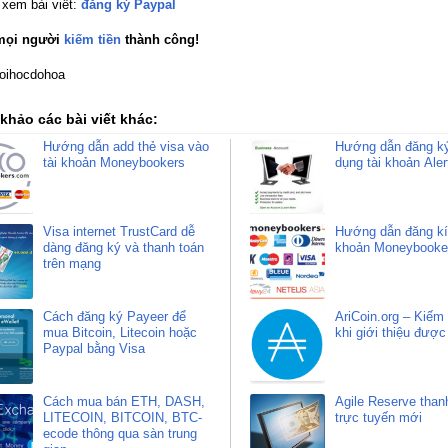
 xem bài viết:
đăng ký Paypal
mọi người
kiếm tiền
thành công!
toihocdohoa
khảo các bài viết khác:
Hướng dẫn add thẻ visa vào
Hướng dẫn đăng k
tài khoản Moneybookers
dụng tài khoản Ale
Visa internet TrustCard dễ
Hướng dẫn đăng kí 
dàng đăng ký và thanh toán
khoản Moneybooke
trên mạng
Cách đăng ký Payeer để
AriCoin.org – Kiếm 
mua Bitcoin, Litecoin hoặc
khi giới thiệu đượ
Paypal bằng Visa
Cách mua bán ETH, DASH,
Agile Reserve than
LITECOIN, BITCOIN, BTC-
trực tuyến mới
ecode thông qua sàn trung