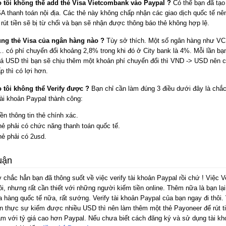
o tôi không thể add thẻ Visa Vietcombank vào Paypal ?
Có thể bạn đã tạ
A thanh toán nội địa. Các thẻ này không chấp nhận các giao dịch quốc tế nê
rút tiền sẽ bị từ chối và bạn sẽ nhận được thông báo thẻ không hợp lệ.
ng thẻ Visa của ngân hàng nào ?
Tùy sở thích. Một số ngân hàng như V
 có phí chuyển đổi khoảng 2,8% trong khi đó ở City bank là 4%. Mỗi lần b
iá USD thì bạn sẽ chịu thêm một khoản phí chuyển đổi thì VND -> USD nên c
p thì có lợi hơn.
o tôi không thể Verify được ?
Bạn chỉ cần làm đúng 3 điều dưới đây là chắ
tài khoản Paypal thành công:
ền thông tin thẻ chính xác.
hẻ phải có chức năng thanh toán quốc tế.
hẻ phải có 2usd.
uận
 chắc hẳn bạn đã thông suốt về việc verify tài khoản Paypal rồi chứ ! Việc V
ôi, nhưng rất cần thiết với những người kiếm tiền online. Thêm nữa là bạn lạ
 hàng quốc tế nữa, rất sướng. Verify tài khoản Paypal của bạn ngay đi thôi.
n thực sự kiếm được nhiều USD thì nên làm thêm một thẻ Payoneer để rút t
am với tỷ giá cao hơn Paypal. Nếu chưa biết cách đăng ký và sử dụng tài kh