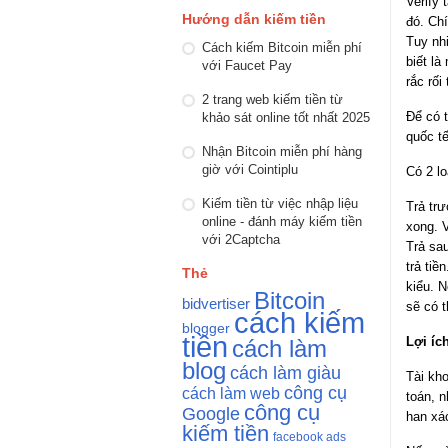
Verify 
Hướng dẫn kiếm tiền
đó. Chí
Tuy nh
Cách kiếm Bitcoin miễn phí
biết là
với Faucet Pay
rắc rối 
2 trang web kiếm tiền từ
Để có t
khảo sát online tốt nhất 2025
quốc tế
Nhận Bitcoin miễn phí hàng
giờ với Cointiplu
Có 2 lo
Kiếm tiền từ việc nhập liệu
Trả trư
online - đánh máy kiếm tiền
xong. V
với 2Captcha
Trả sau
trả ti
Thẻ
kiểu. 
Bitcoin
bidvertiser
sẽ có t
cách kiếm
blogger
tiền
Lợi íc
cách làm
blog
cách làm giàu
Tài kho
công cụ
cách làm web
toán, n
công cụ
Google
han xác
kiếm tiền
facebook ads