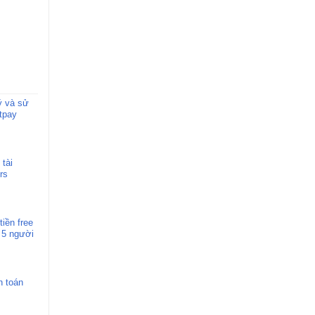
ý và sử
rtpay
tài
rs
tiền free
c 5 người
h toán