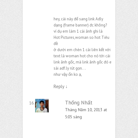
hey, cái này để sang link Adly
dạng (frame banner) đc không?
ví dụ em làm 1 cái ãnh ghi là
Hot Pictures,woman so hot Tiêu
đề
ở dưới em chèn 1 cái liên kết với
text là woman hot cho nó tới cái
link ãnh gốc, mà link ãnh gốc đó e
sài adf.ly rút gọn. . .
như vậy ổn ko ạ,
Reply
↓
Thống Nhất
Tháng Năm 10, 2013 at
5:05 sáng