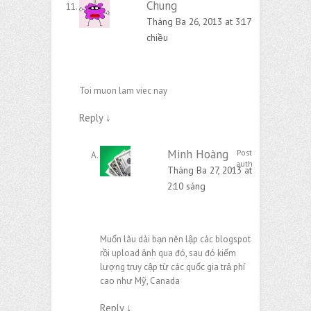
Chung
Tháng Ba 26, 2013 at 3:17
chiều
Toi muon lam viec nay
Reply
↓
Minh Hoàng
Post
author
Tháng Ba 27, 2013 at
2:10 sáng
Muốn lâu dài bạn nên lập các blogspot
rồi upload ảnh qua đó, sau đó kiếm
lượng truy cập từ các quốc gia trả phí
cao như Mỹ, Canada
Reply
↓