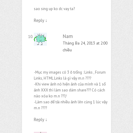
sao sing up ko dc vay ta?
Reply
↓
Nam
Tháng Ba 24, 2013 at 2:00
chiều
-Mục my images có 3 ô trống : Links , Forum
Links, HTML Links là gì vậy m.n ????
-Khi view ảnh nó hiện ảnh của mình và 1 số
ảnh XXX thì làm sao dám share??? Có cách
nào xóa ko m.n ???/
-Làm sao để tải nhiều ảnh lên cùng 1 lúc vậy
m.n ????
Reply
↓