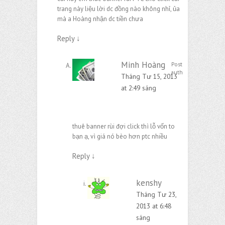
trang này liệu lời dc đồng nào không nhỉ, ủa
mà a Hoàng nhận dc tiền chưa
Reply
↓
Minh Hoàng
Post
author
Tháng Tư 15, 2013
at 2:49 sáng
thuê banner rùi đợi click thì lỗ vốn to
bạn ạ, vì giá nó bèo hơn ptc nhiều
Reply
↓
kenshy
Tháng Tư 23,
2013 at 6:48
sáng