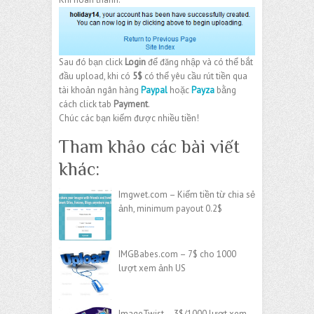
Sau đó bạn click
Login
để đăng nhập và có thể bắt
đầu upload, khi có
5$
có thể yêu cầu rút tiền qua
tài khoản ngân hàng
Paypal
hoặc
Payza
bằng
cách click tab
Payment
.
Chúc các bạn kiếm được nhiều tiền!
Tham khảo các bài viết
khác:
Imgwet.com – Kiếm tiền từ chia sẻ
ảnh, minimum payout 0.2$
IMGBabes.com – 7$ cho 1000
lượt xem ảnh US
ImageTwist – 3$/1000 lượt xem