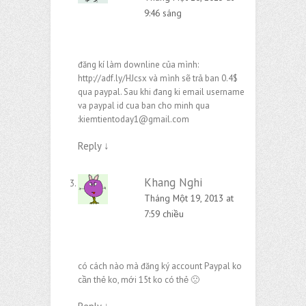
9:46 sáng
đăng kí làm downline của mình:
http://adf.ly/HJcsx
và mình sẽ trả ban 0.4$
qua paypal. Sau khi đang ki email username
va paypal id cua ban cho minh qua
:kiemtientoday1@gmail.com
Reply
↓
Khang Nghi
Tháng Một 19, 2013 at
7:59 chiều
có cách nào mà đăng ký account Paypal ko
cần thẻ ko, mới 15t ko có thẻ 🙁