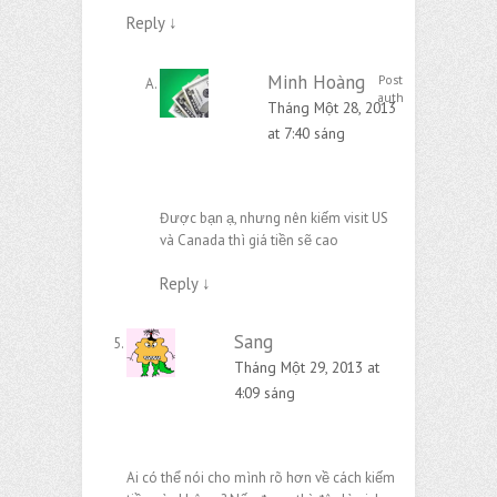
Reply
↓
Minh Hoàng
Post
author
Tháng Một 28, 2013
at 7:40 sáng
Được bạn ạ, nhưng nên kiếm visit US
và Canada thì giá tiền sẽ cao
Reply
↓
Sang
Tháng Một 29, 2013 at
4:09 sáng
Ai có thể nói cho mình rõ hơn về cách kiếm