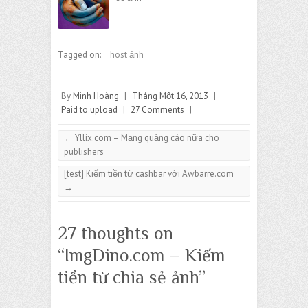
Tagged on:
host ảnh
By
Minh Hoàng
|
Tháng Một 16, 2013
|
Paid to upload
|
27 Comments
|
←
Yllix.com – Mạng quảng cáo nữa cho
publishers
[test] Kiếm tiền từ cashbar với Awbarre.com
→
27 thoughts on
“
ImgDino.com – Kiếm
tiền từ chia sẻ ảnh
”