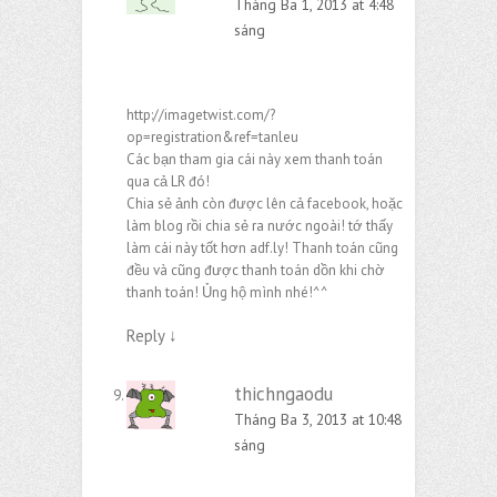
Tháng Ba 1, 2013 at 4:48
sáng
http://imagetwist.com/?
op=registration&ref=tanleu
Các bạn tham gia cái này xem thanh toán
qua cả LR đó!
Chia sẻ ảnh còn được lên cả facebook, hoặc
làm blog rồi chia sẻ ra nước ngoài! tớ thấy
làm cái này tốt hơn adf.ly! Thanh toán cũng
đều và cũng được thanh toán dồn khi chờ
thanh toán! Ủng hộ mình nhé!^^
Reply
↓
thichngaodu
Tháng Ba 3, 2013 at 10:48
sáng