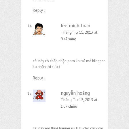
Reply
↓
lee minh toan
Tháng Tư 11, 2013 at
9:47 sáng
cái này có chấp nhận porn ko ta? mà blogger
ko nhận thì sao ?
Reply
↓
nguyễn hoàng
Tháng Tư 12, 2013 at
1:07 chiều
cái này em thuê banner rùi PTC cho click cái