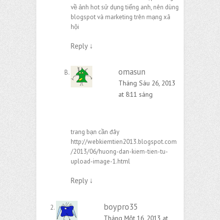
về ảnh hot sử dụng tiếng anh, nên dùng
blogspot và marketing trên mạng xã
hội
Reply
↓
omasun
Tháng Sáu 26, 2013
at 8:11 sáng
trang bạn cần đây
http://webkiemtien2013.blogspot.com
/2013/06/huong-dan-kiem-tien-tu-
upload-image-1.html
Reply
↓
boypro35
Tháng Một 16, 2013 at