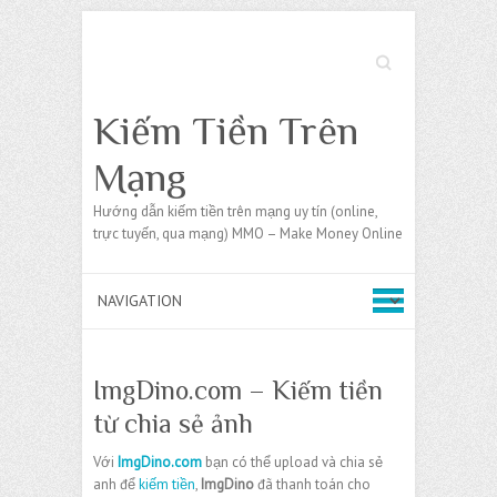
Search
Kiếm Tiền Trên
Mạng
Hướng dẫn kiếm tiền trên mạng uy tín (online,
trực tuyến, qua mạng) MMO – Make Money Online
ImgDino.com – Kiếm tiền
từ chia sẻ ảnh
Với
ImgDino.com
bạn có thể upload và chia sẻ
anh để
kiếm tiền
,
ImgDino
đã thanh toán cho