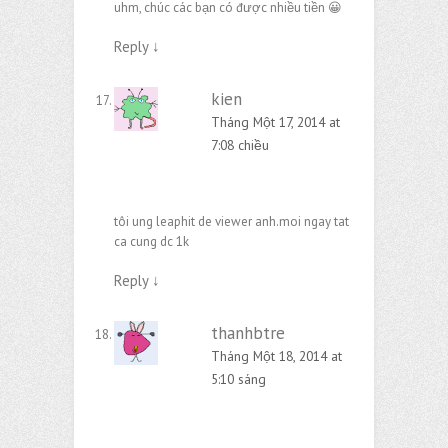
uhm, chúc các bạn có được nhiều tiền 😀
Reply
↓
kien
Tháng Một 17, 2014 at
7:08 chiều
tôi ung leaphit de viewer anh.moi ngay tat
ca cung dc 1k
Reply
↓
thanhbtre
Tháng Một 18, 2014 at
5:10 sáng