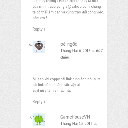
tiền này không ? Nếu được thì đây là nick
của mình :
app.yongie@yahoo.com
, chúng
ta có thể làm bạn và cùng trao đổi công việc,
cám ơn !
Reply
↓
pé ngốc
Tháng Hai 6, 2013 at 6:27
chiều
ôi..sao khi coppy cái link hình ảnh nó lại ra
cái link có hình ảnh sốc vậy a?
suýt nữa làm e mất mặt
Reply
↓
GamehouseVN
Tháng Hai 13, 2013 at