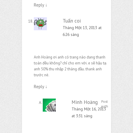
Reply
↓
Tuấn coi
Tháng Một 13, 2013 at
6:26 sáng
Anh Hoàng ơi anh có trang nào đang thanh
toán đều không? chỉ cho em với. e sẽ hậu tạ
anh 50% thu nhập 2 tháng đầu. thank anh
trước nè.
Reply
↓
Minh Hoàng
Post
author
Tháng Một 16, 2013
at 3:31 sáng