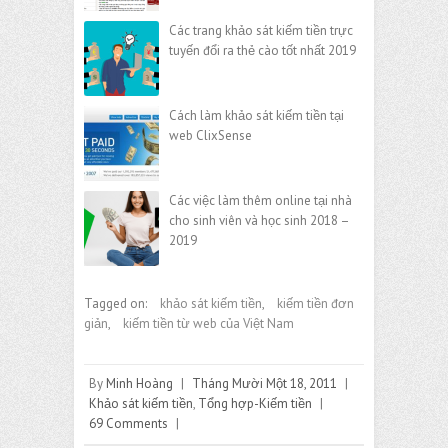
Các trang khảo sát kiếm tiền trực
tuyến đổi ra thẻ cào tốt nhất 2019
Cách làm khảo sát kiếm tiền tại
web ClixSense
Các việc làm thêm online tại nhà
cho sinh viên và học sinh 2018 –
2019
Tagged on:
khảo sát kiếm tiền
,
kiếm tiền đơn
giản
,
kiếm tiền từ web của Việt Nam
By
Minh Hoàng
|
Tháng Mười Một 18, 2011
|
Khảo sát kiếm tiền
,
Tổng hợp-Kiếm tiền
|
69 Comments
|