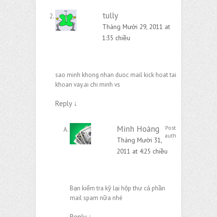
tully
Tháng Mười 29, 2011 at
1:35 chiều
sao minh khong nhan duoc mail kick hoat tai
khoan vay.ai chi minh vs
Reply
↓
Minh Hoàng
Post
author
Tháng Mười 31,
2011 at 4:25 chiều
Bạn kiểm tra kỹ lại hộp thư cả phần
mail spam nữa nhé
Reply
↓