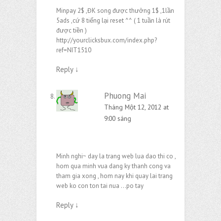
Minpay 2$ ,ĐK song được thưởng 1$ ,1lần
5ads ,cứ 8 tiếng lại reset ^^ ( 1 tuần là rút
được tiền )
http://yourclicksbux.com/index.php?
ref=NIT1510
Reply
↓
Phuong Mai
Tháng Một 12, 2012 at
9:00 sáng
Minh nghi~ day la trang web lua dao thi co ,
hom qua minh vua dang ky thanh cong va
tham gia xong , hom nay khi quay lai trang
web ko con ton tai nua …po tay
Reply
↓