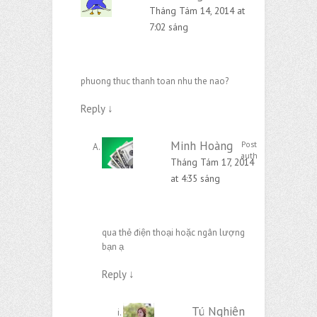
Tháng Tám 14, 2014 at
7:02 sáng
phuong thuc thanh toan nhu the nao?
Reply
↓
Minh Hoàng
Post
author
Tháng Tám 17, 2014
at 4:35 sáng
qua thẻ điện thoại hoặc ngân lượng
bạn ạ
Reply
↓
Tú Nghiên