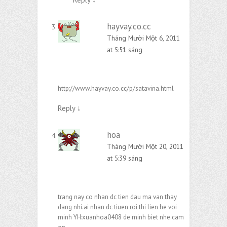
hayvay.co.cc
Tháng Mười Một 6, 2011
at 5:51 sáng
http://www.hayvay.co.cc/p/satavina.html
Reply
↓
hoa
Tháng Mười Một 20, 2011
at 5:39 sáng
trang nay co nhan dc tien dau ma van thay
dang nhi.ai nhan dc tiuen roi thi lien he voi
minh YH:xuanhoa0408 de minh biet nhe.cam