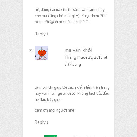
hê, dùng cái này thi thoảng vào làm nháy
cho vui cũng chả mất gì =)) được hơn 200
point rồi 😀 được nửa cái thẻ :))
Reply
↓
ma văn khởi
Tháng Mười 21, 2013 at
5:37 sáng
làm ơn chỉ giúp tôi cách kiếm tiền trên trang
này với mọi người ơi tôi không biết bắt đầu
từ đâu bây giờ?
cảm ơn mọi người nhé
Reply
↓