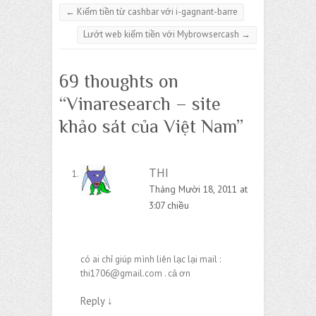
←
Kiếm tiền từ cashbar với i-gagnant-barre
Lướt web kiếm tiền với Mybrowsercash
→
69 thoughts on
“
Vinaresearch – site
khảo sát của Việt Nam
”
THI
Tháng Mười 18, 2011 at
3:07 chiều
có ai chỉ giúp mình liên lạc lại mail :
thi1706@gmail.com
. cả ơn
Reply
↓