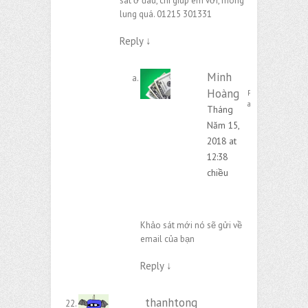
sát ở đâu, chỉ giúp em với, mông
lung quá. 01215 301331
Reply
↓
Minh
Hoàng
Post
author
Tháng
Năm 15,
2018 at
12:38
chiều
Khảo sát mới nó sẽ gửi về
email của bạn
Reply
↓
thanhtong