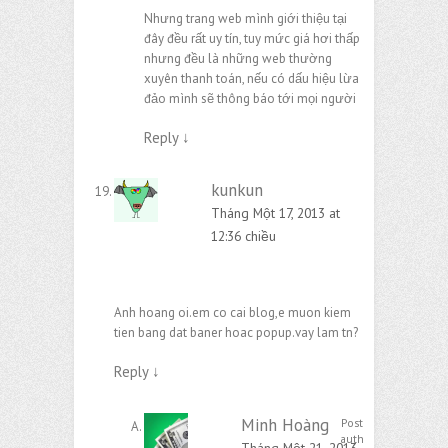
Nhưng trang web mình giới thiệu tại
đây đều rất uy tín, tuy mức giá hơi thấp
nhưng đều là những web thường
xuyên thanh toán, nếu có dấu hiệu lừa
đảo mình sẽ thông báo tới mọi người
Reply
↓
kunkun
Tháng Một 17, 2013 at
12:36 chiều
Anh hoang oi.em co cai blog,e muon kiem
tien bang dat baner hoac popup.vay lam tn?
Reply
↓
Minh Hoàng
Post
author
Tháng Một 21, 2013