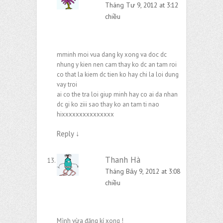
Tháng Tư 9, 2012 at 3:12
chiều
mminh moi vua dang ky xong va doc dc
nhung y kien nen cam thay ko dc an tam roi
co that la kiem dc tien ko hay chi la loi dung
vay troi
ai co the tra loi giup minh hay co ai da nhan
dc gi ko ziii sao thay ko an tam ti nao
hixxxxxxxxxxxxxxx
Reply
↓
Thanh Hà
Tháng Bảy 9, 2012 at 3:08
chiều
Mình vừa đăng kí xong !