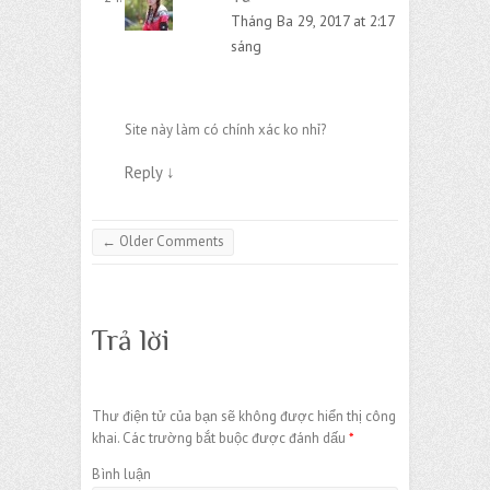
Tháng Ba 29, 2017 at 2:17
sáng
Site này làm có chính xác ko nhỉ?
Reply
↓
Comment navigation
← Older Comments
Trả lời
Thư điện tử của bạn sẽ không được hiển thị công
khai.
Các trường bắt buộc được đánh dấu
*
Bình luận