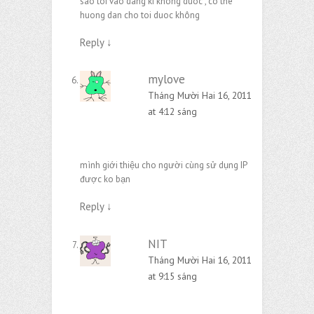
sao toi vao dang ki khong duoc , co the
huong dan cho toi duoc không
Reply
↓
mylove
Tháng Mười Hai 16, 2011
at 4:12 sáng
mình giới thiệu cho người cùng sử dụng IP
được ko bạn
Reply
↓
NIT
Tháng Mười Hai 16, 2011
at 9:15 sáng