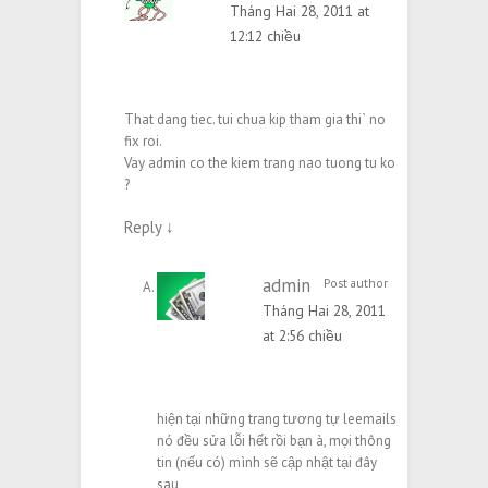
Tháng Hai 28, 2011 at
12:12 chiều
That dang tiec. tui chua kip tham gia thi` no
fix roi.
Vay admin co the kiem trang nao tuong tu ko
?
Reply
↓
admin
Post author
Tháng Hai 28, 2011
at 2:56 chiều
hiện tại những trang tương tự leemails
nó đều sửa lỗi hết rồi bạn à, mọi thông
tin (nếu có) mình sẽ cập nhật tại đây
sau