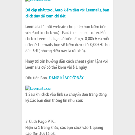
Đã cập nhật tool Auto kiếm tiền với Leemails, bạn
click đây để xem chi tiết.
Leemails
là một website cho phép bạn kiếm tiền
với Paid to click hoặc Paid to sign up – offer. Mỗi
click ở Leemails bạn sẽ kiếm được
0,005 €
và mỗi
offer ở Leemails bạn sẽ kiếm được từ
0,005 €
cho
đến
5 €
( nhưng điều này là rất khó).
Hnay tôi xin hướng dẫn cách cheat ( gian lận) với
Leemails để có thể kiếm vài $ 1 ngày.
Đầu tiên Bạn
ĐĂNG KÍ ACC Ở ĐÂY
1.Sau khi click vào link sẽ chuyển đến trang đăng
ký.Các bạn điền thông tin như sau:
2. Click Pago PTC.
Hiện ra 1 trang khác, các bạn click vào 1 quảng
cáo đợi 30s là ok.