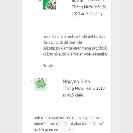
admin
Tháng Mười Một 26,
2010 at 9:11 sáng
mình đã thêm hình ảnh chi tiết tại đây
rồi, bạn click để xem chi
tiết:
https://kiemtientrenmang.org/2010
/11/tool-auto-kiem-tien-voi-leemails/
Reply
↓
Nguyen Binh
Tháng Mười Hai 5, 2010
at 4:13 chiều
anh ơi! minpayout của trang này là bao
nhiêu? muôn rút tiền thì phải làm thế nào?
trả lời giùm em ! thanks