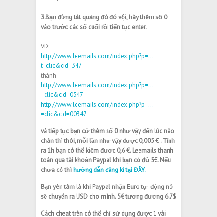
3.Bạn đừng tắt quảng đó đó vội, hãy thêm số 0
vào trước các số cuối rồi tiến tục enter.
VD:
http://www.leemails.com/index.php?p=…
t=clic&cid=347
thành
http://www.leemails.com/index.php?p=…
=clic&cid=0347
http://www.leemails.com/index.php?p=…
=clic&cid=00347
và tiếp tục bạn cứ thêm số 0 như vậy đến lúc nào
chán thì thôi, mỗi lần như vậy được
0,005 € . Tính
ra 1h bạn có thể kiếm đươc 0,6
€. Leemails thanh
toán qua tài khoản Paypal khi bạn có đủ 5
€
. Nếu
chưa có thì
hướng dẫn đăng kí tại ĐÂY.
Bạn yên tâm là khi Paypal nhận Euro tự động nó
sẽ chuyển ra USD cho mình. 5
€ tương đương 6.7$
Cách cheat trên có thể chỉ sử dụng được 1 vài