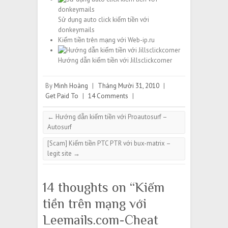
Sử dụng auto click kiếm tiền với
donkeymails
Kiếm tiền trên mạng với Web-ip.ru
Hướng dẫn kiếm tiền với Jillsclickcorner
By
Minh Hoàng
|
Tháng Mười 31, 2010
|
Get Paid To
|
14 Comments
|
←
Hướng dẫn kiếm tiền với Proautosurf –
Autosurf
[Scam] Kiếm tiền PTC PTR với bux-matrix –
legit site
→
14 thoughts on “
Kiếm
tiền trên mạng với
Leemails.com-Cheat