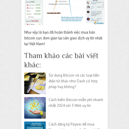
Như vậy là bạn đã hoàn thành việc mua bán
bitcoin cực đơn giản tại sàn giao dịch uy tín nhất
tại Việt Nam!
Tham khảo các bài viết
khác:
Sử dụng Bitcoin và các loại tiền
điện tử khác như Dash có hợp
pháp hay không?
Cách kiếm Bitcoin miễn phí nhanh
nhất 2024 với 3 Web uy tín
Cách đăng ký Payeer để mua