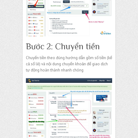
Bước 2: Chuyển tiền
Chuyển tiền theo đúng hướng dẫn gồm số tiền (kể
cả số lẻ) và nội dung chuyển khoản để giao dịch
tự động hoàn thành nhanh chóng