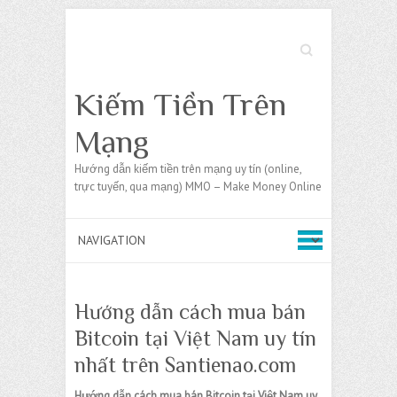
Search
Kiếm Tiền Trên
Mạng
Hướng dẫn kiếm tiền trên mạng uy tín (online,
trực tuyến, qua mạng) MMO – Make Money Online
Hướng dẫn cách mua bán
Bitcoin tại Việt Nam uy tín
nhất trên Santienao.com
Hướng dẫn cách mua bán Bitcoin tại Việt Nam uy