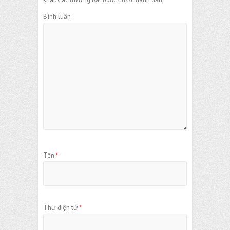
Bình luận
Tên
*
Thư điện tử
*