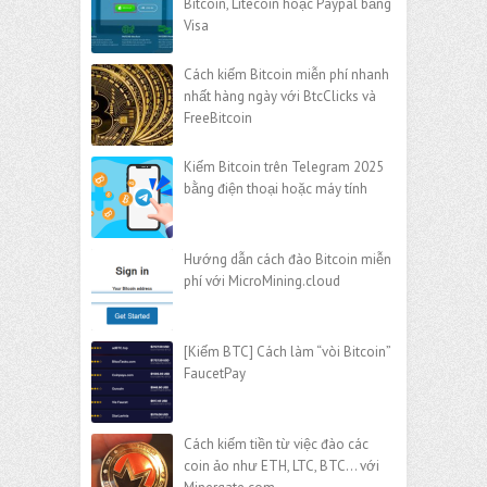
Bitcoin, Litecoin hoặc Paypal bằng
Visa
Cách kiếm Bitcoin miễn phí nhanh
nhất hàng ngày với BtcClicks và
FreeBitcoin
Kiếm Bitcoin trên Telegram 2025
bằng điện thoại hoặc máy tính
Hướng dẫn cách đào Bitcoin miễn
phí với MicroMining.cloud
[Kiếm BTC] Cách làm “vòi Bitcoin”
FaucetPay
Cách kiếm tiền từ việc đào các
coin ảo như ETH, LTC, BTC… với