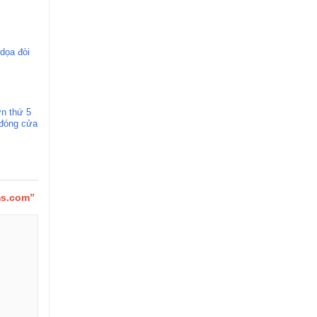
dọa đòi
ớn thứ 5
 đóng cửa
ms.com”