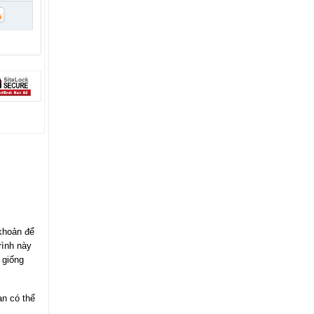
 khoản để
rình này
 giống
ạn có thể