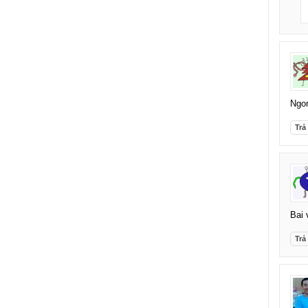
Ngon
Trả 
Bai 
Trả 