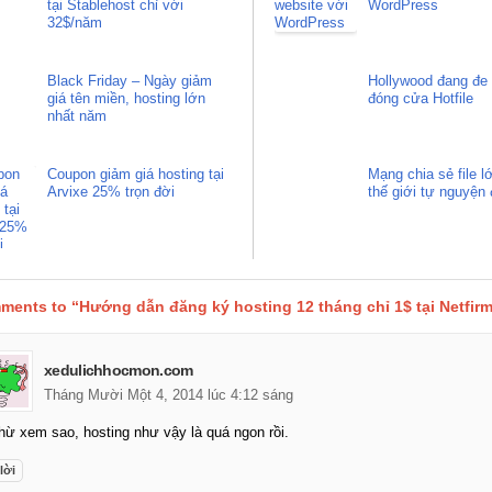
tại Stablehost chỉ với
WordPress
32$/năm
Black Friday – Ngày giảm
Hollywood đang đe 
giá tên miền, hosting lớn
đóng cửa Hotfile
nhất năm
Coupon giảm giá hosting tại
Mạng chia sẻ file l
Arvixe 25% trọn đời
thế giới tự nguyện
ments to “Hướng dẫn đăng ký hosting 12 tháng chỉ 1$ tại Netfir
xedulichhocmon.com
Tháng Mười Một 4, 2014 lúc 4:12 sáng
hừ xem sao, hosting như vậy là quá ngon rồi.
lời