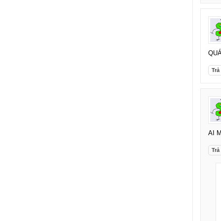
QU
Trả 
AI 
Trả 