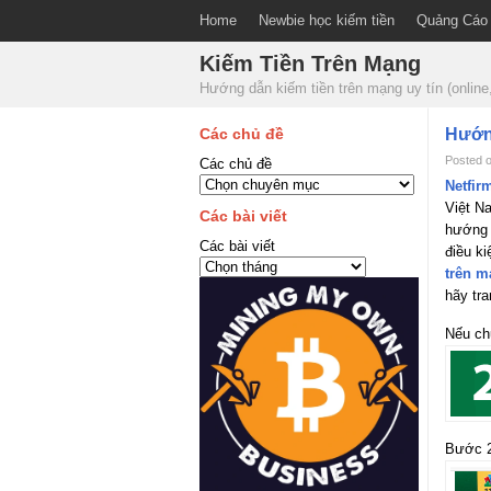
Home
Newbie học kiếm tiền
Quảng Cáo
Kiếm Tiền Trên Mạng
Hướng dẫn kiếm tiền trên mạng uy tín (onli
Các chủ đề
Hướng
Posted o
Các chủ đề
Netfir
Việt N
Các bài viết
hướng 
Các bài viết
điều k
trên m
hãy tr
Nếu ch
Bước 2