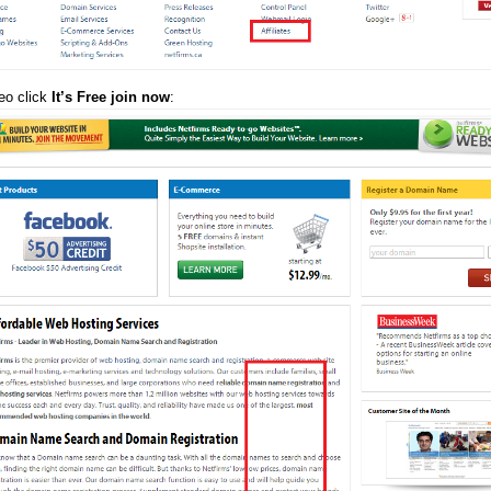
eo click
It’s Free join now
: