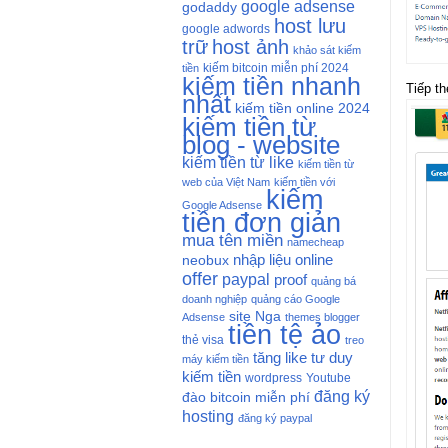
google adsense
godaddy
host lưu
google adwords
trữ
host ảnh
khảo sát kiếm
kiếm bitcoin miễn phí 2024
tiền
kiếm tiền nhanh
Tiếp th
nhất
kiếm tiền online 2024
kiếm tiền từ
blog - website
kiếm tiền từ like
kiếm tiền từ
web của Việt Nam
kiếm tiền với
kiếm
Google Adsense
tiền đơn giản
mua tên miền
namecheap
nhập liệu online
neobux
offer
paypal
proof
quảng bá
doanh nghiệp
quảng cáo Google
site Nga
Adsense
themes blogger
tiền tệ ảo
thẻ visa
treo
tăng like
tư duy
máy kiếm tiền
kiếm tiền
wordpress
Youtube
đăng ký
đào bitcoin miễn phí
hosting
đăng ký paypal