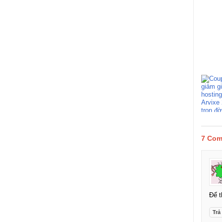
7 Com
Để t
Trả 