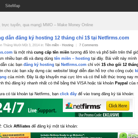
SiteMap
ne, trực tuyến, qua mạng) MMO – Make Money Online
 dẫn đăng ký hosting 12 tháng chỉ 1$ tại Netfirms.com
n Tháng Mười Một 3, 2014 in:
Tên miền - Hosting
|
7 Comments
ms.com
là một nhà
cung cấp tên miền
tương đối lớn và phổ biến trên thế giới
am nhiều bạn đã và đang dùng
tên miền – hosting
tại đây. Bài viết này mình 
dẫn các bạn
đăng ký hosting
tại
Netfirms.com
chỉ với
1$ cho gói 12 thán
iện cho các bạn xây dựng các website/ blog/ diễn đàn hỗ trợ cho công cuộc
k
ạng
của mình. Đây là dịp khuyến mại cực lớn và có thể kết thúc trong nay ma
anh thủ đăng ký nhanh nhất có thể bằng thẻ VISA hoặc tài khoản
Paypal
của 
ưa có tài khoản tại Netfirms, bạn
click đây
để vào trang đăng ký tài khoản:
: Click
Affiliates
để đăng ký một tài khoản: