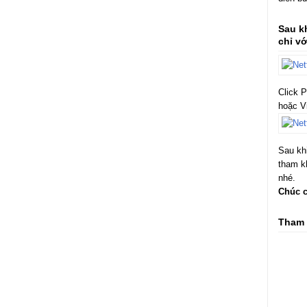
Sau k
chỉ v
Click P
hoặc V
Sau khi
tham k
nhé.
Chúc c
Tham 