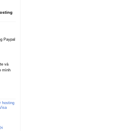
osting
ng Paypal
te và
o mình
 hosting
Visa
ới