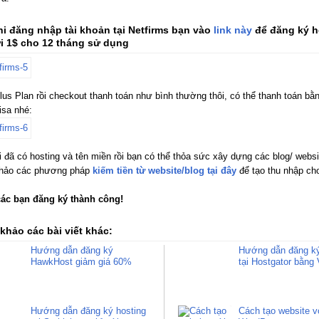
hi đăng nhập tài khoản tại Netfirms bạn vào
link này
để đăng ký h
ới 1$ cho 12 tháng sử dụng
lus Plan rồi checkout thanh toán như bình thường thôi, có thể thanh toán bằ
isa nhé:
 đã có hosting và tên miền rồi bạn có thể thỏa sức xây dựng các blog/ websi
hảo các phương pháp
kiếm tiền từ website/blog tại đây
để tạo thu nhập ch
ác bạn đăng ký thành công!
khảo các bài viết khác:
Hướng dẫn đăng ký
Hướng dẫn đăng ký
HawkHost giảm giá 60%
tại Hostgator bằng 
Hướng dẫn đăng ký hosting
Cách tạo website v