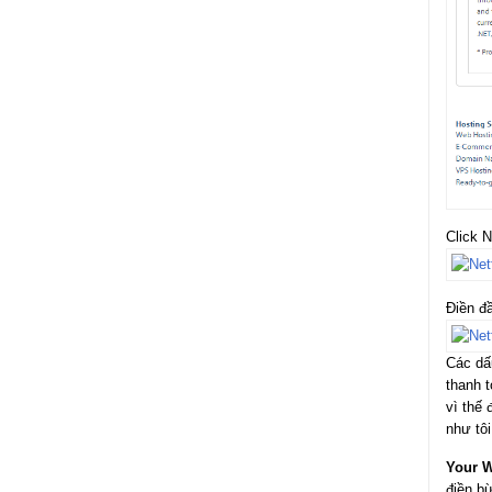
Click
N
Điền đầ
Các dấ
thanh t
vì thế 
như tôi
Your W
điền b