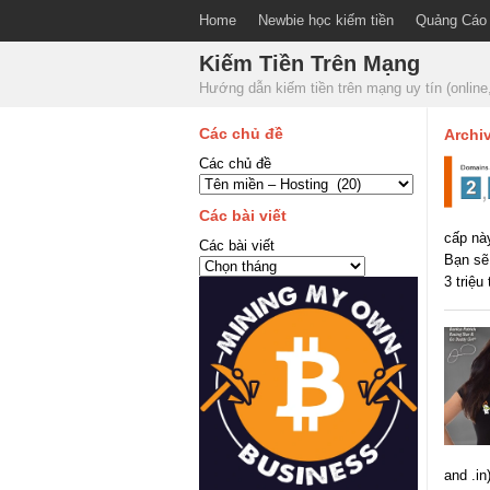
Home
Newbie học kiếm tiền
Quảng Cáo
Kiếm Tiền Trên Mạng
Hướng dẫn kiếm tiền trên mạng uy tín (onli
Các chủ đề
Archi
Các chủ đề
Các bài viết
cấp nà
Các bài viết
Bạn sẽ
3 triệu
and .in