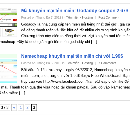
Mã khuyến mại tên miền: Godaddy coupon 2.67$
Posted on Tháng Ba 7, 2012 in:
Tên miền - Hosting
|
Post Comment
Godaddy là nhà cung cấp tên miền nổi tiếng nhất thế giới, giá cả
dễ dàng thanh toán và đặc biệt có rất nhiều chương trình khuyế
Chương trình này diễn ra đồng thời với đợt khuyến mại tên miề
mecheap. Đây là code giảm giá tên miền godaddy chỉ […]
Namecheap khuyến mại tên miền chỉ với 1.99$
Posted on Tháng Ba 6, 2012 in:
Tên miền - Hosting
|
7 Comments
Bắt đầu từ 12h trưa nay – ngày 06/3/2012, Namecheap khuyến 
miền .com, .net, .org chỉ với 1.99$ được Free WhoisGuard. Bạn
truy cập vào http://www.facebook.com/NameCheap click like để 
 mại. Thanh toán qua thẻ visa hoặc tài khoản paypal. Sau đó vào Namechea
ý tên miền: […]
 3 / 3
«
1
2
3