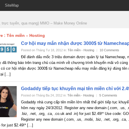
SiteMap
ne, trực tuyến, qua mạng) MMO – Make Money Online
ve : Tên miền – Hosting
Cơ hội may mắn nhận được 3000$ từ Namechea
Posted on Tháng Tư 18, 2012 in:
Tên miền - Hosting
|
10 Comments
Để đánh dấu mốc 3 triệu domain được quản lý tại Namecheap, 
y đã thông báo trên trang chủ của mình về chương trình khuyến mãi vô cùng
 có cơ hội nhận được 3000$ từ Namecheap nếu may mắn đăng ký đúng tên 
 tại […]
Godaddy tiếp tục khuyến mại tên miền chỉ với 2.4
Posted on Tháng Ba 24, 2012 in:
Tên miền - Hosting
|
5 Comments
Godaddy nhà cung cấp tên miền lớn nhất thế giới tiếp tục khuy
hôm nay ngày 24/3/2012. Register any new domain (.com, .us, .
.biz, .net, .org, .ca, .co.uk and .in) for just $2.49!* Use code:
Register any new domain (.com, .us, .mobi, .biz, .net, .org, .ca, 
) for just $2.49!* […]