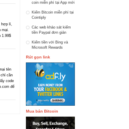
coin miễn phí tại App mới
Kiếm Bitcoin miễn phí tại
Cointiply
 hợp lí,
Các web khảo sát kiếm
n mại.
tiền Paypal đơn giản
n 1.99$
Kiếm tiền với Bing và
Microsoft Rewards
Rút gọn link
mại tên
 chỉ cần
lấy code
p.com để
Mua bán Bitcoin