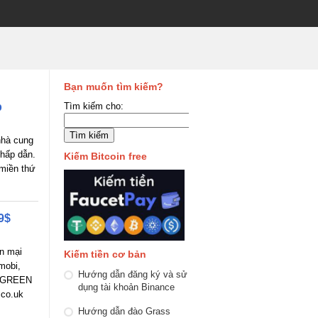
Bạn muốn tìm kiếm?
p
Tìm kiếm cho:
nhà cung
 hấp dẫn.
Kiếm Bitcoin free
miền thứ
9$
ến mại
Kiếm tiền cơ bản
mobi,
Hướng dẫn đăng ký và sử
 GOGREEN
dụng tài khoản Binance
.co.uk
Hướng dẫn đào Grass