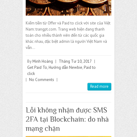
Kiếm tiền từ Offer và Paid to click với site của Việt
Nam: trangpt.com. Trang web hiện đang thanh
toán cho nhiều thành viên đến từ các quốc gia
khác nhau, đặc biệt admin là người Việt Nam và
vẫn…
By
Minh Hoàng
|
Tháng Tư 10, 2017
|
Get Paid To
,
Hướng dẫn Newbie
,
Paid to
click
|
No Comments
|
Read more
Lỗi không nhận được SMS
2FA tại Blockchain: do nhà
mạng chặn