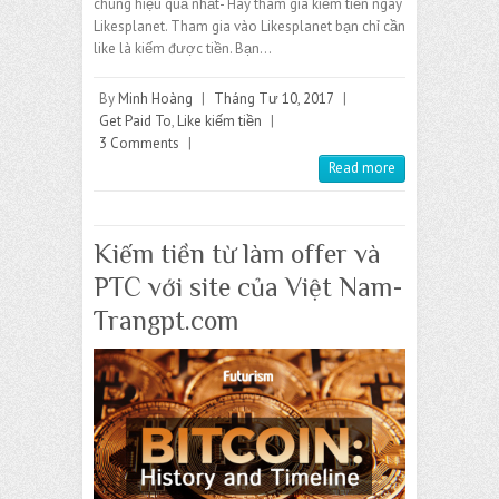
chúng hiệu quả nhất- Hãy tham gia kiếm tiền ngay
Likesplanet. Tham gia vào Likesplanet bạn chỉ cần
like là kiếm được tiền. Bạn…
By
Minh Hoàng
|
Tháng Tư 10, 2017
|
Get Paid To
,
Like kiếm tiền
|
3 Comments
|
Read more
Kiếm tiền từ làm offer và
PTC với site của Việt Nam-
Trangpt.com